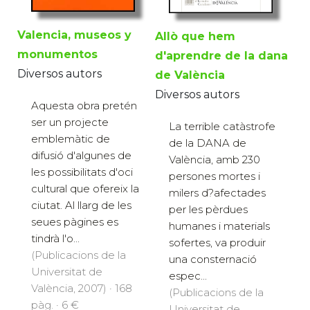
Valencia, museos y
Allò que hem
monumentos
d'aprendre de la dana
Diversos autors
de València
Diversos autors
Aquesta obra pretén
ser un projecte
La terrible catàstrofe
emblemàtic de
de la DANA de
difusió d'algunes de
València, amb 230
les possibilitats d'oci
persones mortes i
cultural que ofereix la
milers d?afectades
ciutat. Al llarg de les
per les pèrdues
seues pàgines es
humanes i materials
tindrà l'o...
sofertes, va produir
(Publicacions de la
una consternació
Universitat de
espec...
València, 2007) · 168
(Publicacions de la
pàg. · 6 €
Universitat de