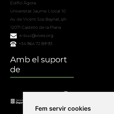
Edifici Àgora
Universitat Jaume I, local 10
Av. de Vicent Sos Baynat, s/n
12071 Castelló de la Plana
e-buc@vives.org
+34 964 72 89 93
Amb el suport
de
Fem servir cookies