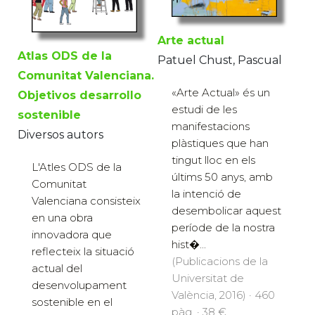
Arte actual
Atlas ODS de la
Patuel Chust, Pascual
Comunitat Valenciana.
«Arte Actual» és un
Objetivos desarrollo
estudi de les
sostenible
manifestacions
Diversos autors
plàstiques que han
tingut lloc en els
L'Atles ODS de la
últims 50 anys, amb
Comunitat
la intenció de
Valenciana consisteix
desembolicar aquest
en una obra
període de la nostra
innovadora que
hist�...
reflecteix la situació
(Publicacions de la
actual del
Universitat de
desenvolupament
València, 2016) · 460
sostenible en el
pàg. · 38 €