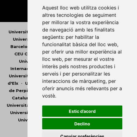
Aquest lloc web utilitza cookies i
altres tecnologies de seguiment
per millorar la vostra experiència
de navegació amb les finalitats
Universitat Abat Oliba CEU
•
Universitat d'Alacant
•
següents:
per habilitar la
Universitat d'Andorra
•
Universitat Autònoma de
funcionalitat bàsica del lloc web
,
Barcelona
•
Universitat de Barcelona
•
Universitat
per oferir una millor experiència al
CEU Cardenal Herrera
•
Universitat de Girona
•
lloc web
,
per mesurar el vostre
Universitat de les Illes Balears
•
Universitat
interès pels nostres productes i
Internacional de Catalunya
•
Universitat Jaume I
•
serveis i per personalitzar les
Universitat de Lleida
•
Universitat Miguel Hernández
interaccions de màrqueting
,
per
d'Elx
•
Universitat Oberta de Catalunya
•
Universitat
oferir anuncis més rellevants per a
de Perpinyà Via Domitia
•
Universitat Politècnica de
vostè
.
Catalunya
•
Universitat Politècnica de València
•
Universitat Pompeu Fabra
•
Universitat Ramon Llull
•
Estic d’acord
Universitat Rovira i Virgili
•
Universitat de Sàsser
•
Universitat de València
•
Universitat de Vic -
Declino
Universitat Central de Catalunya
Canviar preferències