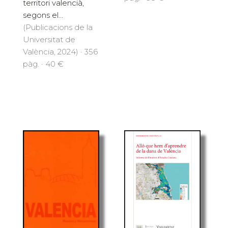
territori valencià,
segons el...
(Publicacions de la
Universitat de
València, 2024) · 356
pàg. · 40 €