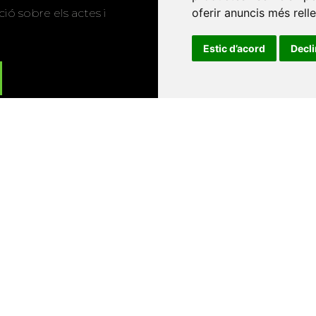
oferir anuncis més rell
ió sobre els actes i
Estic d’acord
Decl
Universitat d'Andorra
•
Universitat Autònoma de Barcelona
es Balears
•
Universitat Internacional de Catalunya
•
Univers
Universitat de Perpinyà Via Domitia
•
Universitat Politècni
niversitat Rovira i Virgili
•
Universitat de Sàsser
•
Universita
Catalunya