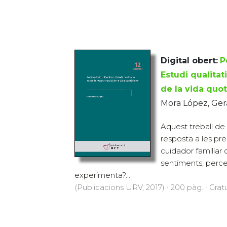
Digital obert:
P
Estudi qualitat
de la vida quo
Mora López, Ger
Aquest treball de
resposta a les pr
cuidador familiar 
sentiments, perce
experimenta?...
(Publicacions URV, 2017) · 200 pàg. · Gratu