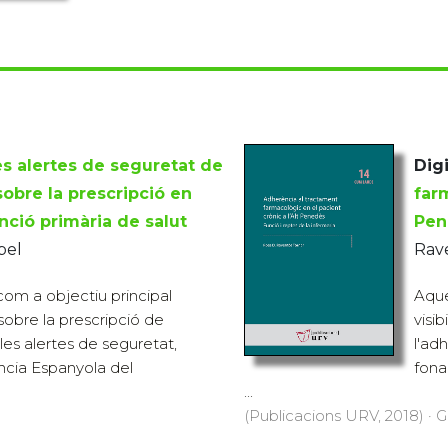
es alertes de seguretat de
Digi
bre la prescripció en
farm
enció primària de salut
Pen
bel
Rave
om a objectiu principal
Aque
sobre la prescripció de
visi
s alertes de seguretat,
l'ad
ncia Espanyola del
fona
...
(Publicacions URV, 2018) · G