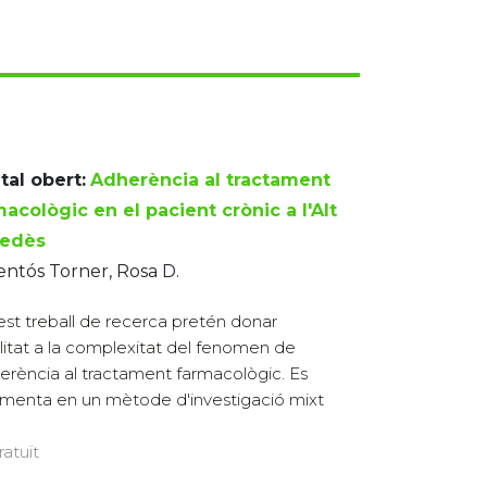
tal obert:
Adherència al tractament
acològic en el pacient crònic a l'Alt
edès
ntós Torner, Rosa D.
st treball de recerca pretén donar
bilitat a la complexitat del fenomen de
herència al tractament farmacològic. Es
menta en un mètode d'investigació mixt
ratuït