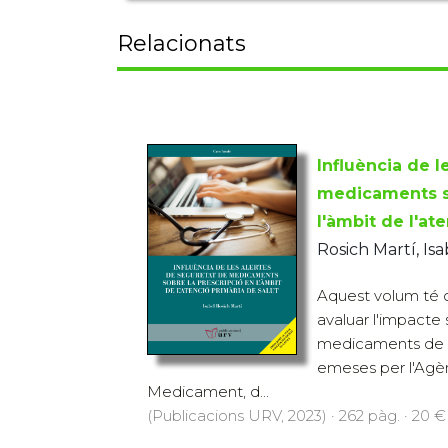
Relacionats
Influència de l
medicaments so
l'àmbit de l'at
Rosich Martí, Isa
Aquest volum té c
avaluar l'impacte 
medicaments de le
emeses per l'Agè
Medicament, d...
(Publicacions URV, 2023) · 262 pàg. · 20 €