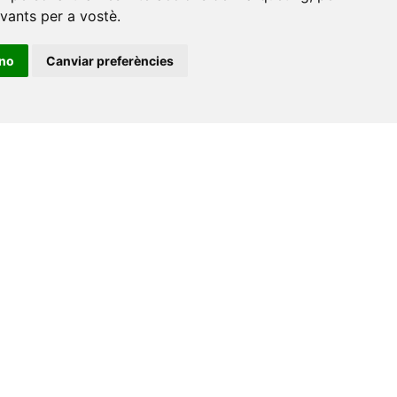
evants per a vostè
.
ino
Canviar preferències
•
Universitat de Barcelona
•
Universitat CEU Cardenal
itat Jaume I
•
Universitat de Lleida
•
Universitat Miguel
ca de Catalunya
•
Universitat Politècnica de València
•
t de València
•
Universitat de Vic - Universitat Central de