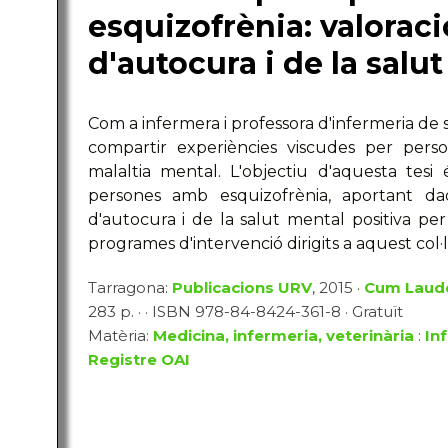
esquizofrènia: valoraci
d'autocura i de la salu
Com a infermera i professora d'infermeria de 
compartir experiències viscudes per pers
malaltia mental. L'objectiu d'aquesta tes
persones amb esquizofrènia, aportant dad
d'autocura i de la salut mental positiva per
programes d'intervenció dirigits a aquest col·l
Tarragona:
Publicacions URV
, 2015 ·
Cum Laud
283 p. · · ISBN 978-84-8424-361-8 · Gratuït
Matèria:
Medicina, infermeria, veterinària
:
In
Registre OAI