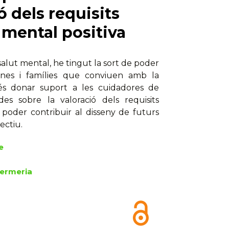
ó dels requisits
t mental positiva
salut mental, he tingut la sort de poder
ones i famílies que conviuen amb la
i és donar suport a les cuidadores de
es sobre la valoració dels requisits
 poder contribuir al disseny de futurs
ectiu.
e
fermeria