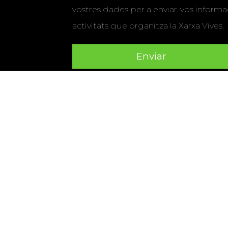
vostres dades per a enviar-vos informac
activitats que organitza la Xarxa Vives.
Universitat Abat Oliba CEU
•
Universitat d'Alacant
•
Herrera
•
Universitat de Girona
•
Universitat de les Ill
Hernández d'Elx
•
Universitat Oberta de Catalunya
•
Universitat Pompeu Fabra
•
Universitat Ramon Llull
•
U