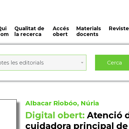
Qui
Qualitat de
Accés
Materials
Reviste
som
la recerca
obert
docents
Cerca
tes les editorials
Albacar Riobóo, Núria
Digital obert:
Atenció d
cuidadora principal d