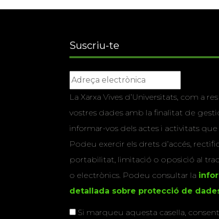
Suscriu-te
La Xarxa Vives d’Universitats, com a res
vostres dades amb la finalitat de gestio
informar-vos dels actes i activitats que
Podeu exercir els drets d’accés, rectifi
portabilitat, limitació o oposició al tr
o electrònics. Podeu consultar la
info
detallada sobre protecció de dade
Si marqueu aquesta casella, consenti