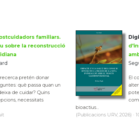
ostcuidadors familiars.
Digi
iu sobre la reconstrucció
d'in
tidiana
amb
ard
Seg
 recerca pretén donar
El c
eguntes: què passa quan un
alte
deixa de cuidar? Quins
poten
pcions, necessitats
com 
bioactius...
ït
(Publicacions URV, 2026) · 1