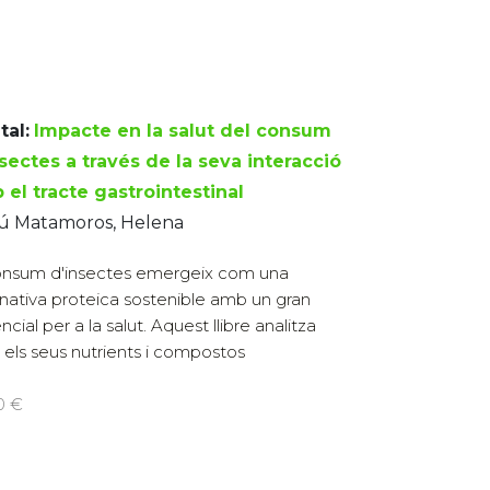
tal:
Impacte en la salut del consum
sectes a través de la seva interacció
 el tracte gastrointestinal
ú Matamoros, Helena
onsum d'insectes emergeix com una
rnativa proteica sostenible amb un gran
cial per a la salut. Aquest llibre analitza
els seus nutrients i compostos
0 €