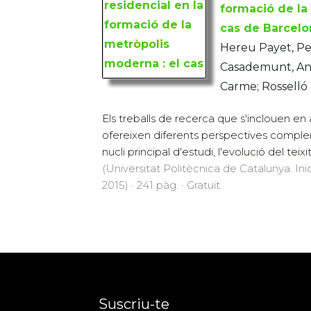
formació de la
cas de Barcelo
Hereu Payet, Pere
Casademunt, Ant
Carme; Rosselló 
Els treballs de recerca que s'inclouen en
ofereixen diferents perspectives complem
nucli principal d'estudi, l'evolució del teixit.
(Universitat Politècnica de Catalunya. Inic
2015) · 241 pàg. · Gratuït
Suscriu-te