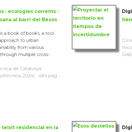
 : ecologies corrents :
Digi
bana al barri del Besòs
tie
s a book of books, a tool
approach to urban
(Uni
inability from various
Inici
through multiple cross-
Grat
ècnica de Catalunya.
Politècnica, 2024) · 484 pàg. ·
l teixit residencial en la
Digi