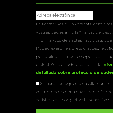
La Xarxa Vives d’Universitats, com a res
vostres dades amb la finalitat de gestio
informar-vos dels actes i activitats que
Podeu exercir els drets d’accés, rectifi
portabilitat, limitació o oposició al tr
o electrònics. Podeu consultar la
info
detallada sobre protecció de dade
Si marqueu aquesta casella, consenti
vostres dades per a enviar-vos informac
activitats que organitza la Xarxa Vives.