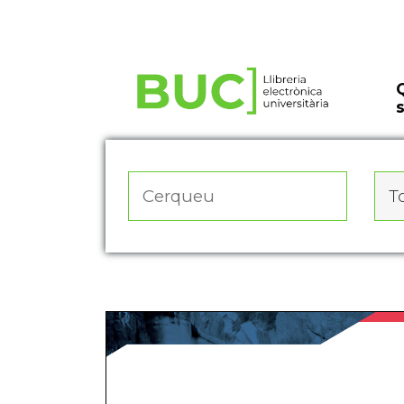
Actualitza les preferències de les cookies
To