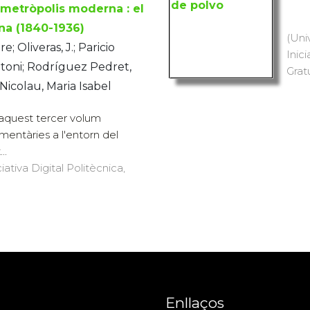
 metròpolis moderna : el
na (1840-1936)
(Uni
; Oliveras, J.; Paricio
Inici
oni; Rodríguez Pedret,
Grat
Nicolau, Maria Isabel
 aquest tercer volum
entàries a l'entorn del
..
iativa Digital Politècnica,
Enllaços