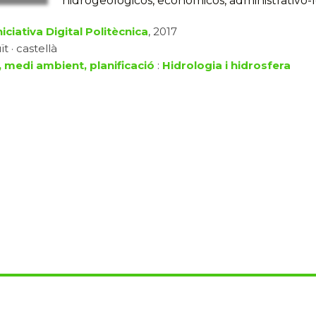
hidrogeológicos, económicos, administrativo-leg
iciativa Digital Politècnica
, 2017
t · castellà
, medi ambient, planificació
:
Hidrologia i hidrosfera