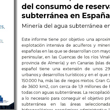
del consumo de reserv
subterránea en España
Minería del agua subterránea e
Este informe tiene por objetivo una aproxima
explotación intensiva de acuíferos y mine
españolas en las que se desarrollan con mayo
peninsular, en las Cuencas de los ríos Vin
provincia de Almería) y en Canarias (islas d
español tiene una extensión de unos 29
urbanos y desarrollos turísticos y en el que
150.000 ha, más las de riegos mixtos. Gran C
de 3600 km2, con cerca de 1,9 millones de h
todas con aguas subterráneas. La recopilació
a lo necesario para conseguir el objetivo pr
subterránea en las áreas seleccionada