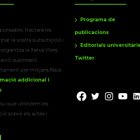
Programa de
ponsable, tractarà les
publicacions
nar la vostra subscripció i
Editorials universitàri
 organitza la Xarxa Vives.
Twitter
cació, supressió,
actament per mitjans físics
rmació addicional i
s
.
u que utilitzem les
ió sobre els actes i