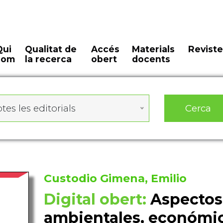
Qui
Qualitat de
Accés
Materials
Reviste
som
la recerca
obert
docents
Cerca
tes les editorials
Custodio Gimena, Emilio
Digital obert:
Aspectos
ambientales, económico