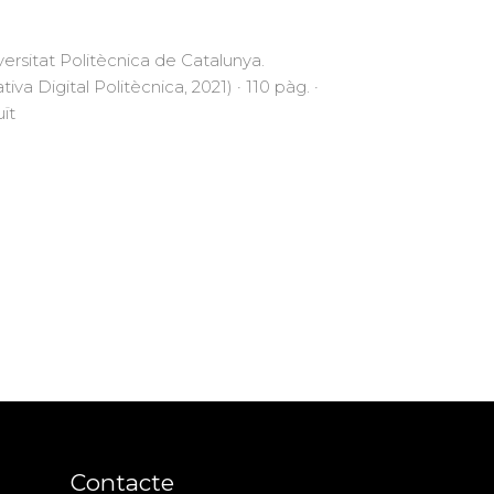
versitat Politècnica de Catalunya.
ativa Digital Politècnica, 2021) · 110 pàg. ·
uït
Contacte