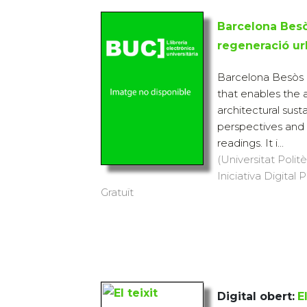
Barcelona Besòs
regeneració ur
Barcelona Besòs i
that enables the 
architectural susta
perspectives and 
readings. It i...
(Universitat Polit
Iniciativa Digital 
Gratuït
Digital obert:
E