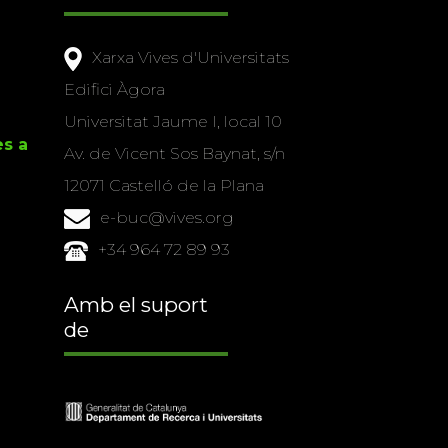
Xarxa Vives d'Universitats
Edifici Àgora
Universitat Jaume I, local 10
es a
Av. de Vicent Sos Baynat, s/n
12071 Castelló de la Plana
e-buc@vives.org
+34 964 72 89 93
Amb el suport
de