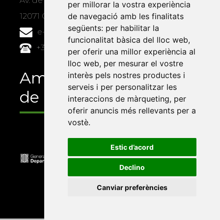
Av. de Vicent Sos Baynat, s/n
per millorar la vostra experiència
12071 Castelló de la Plana
de navegació amb les finalitats
següents:
per habilitar la
e-buc@vives.org
funcionalitat bàsica del lloc web
,
+34 964 72 89 93
per oferir una millor experiència al
lloc web
,
per mesurar el vostre
Amb el suport
interès pels nostres productes i
serveis i per personalitzar les
de
interaccions de màrqueting
,
per
oferir anuncis més rellevants per a
vostè
.
Estic d’acord
Declino
Canviar preferències