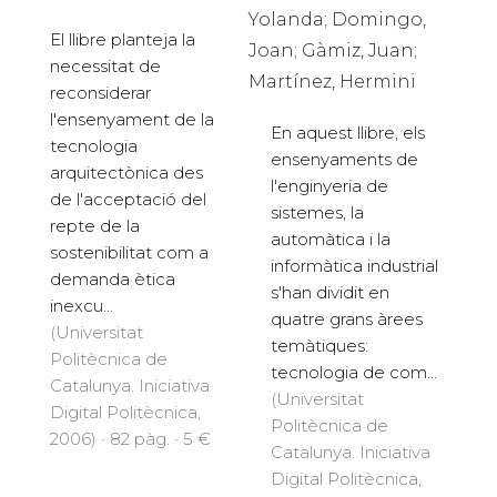
Yolanda; Domingo,
El llibre planteja la
Joan; Gàmiz, Juan;
necessitat de
Martínez, Hermini
reconsiderar
l'ensenyament de la
En aquest llibre, els
tecnologia
ensenyaments de
arquitectònica des
l'enginyeria de
de l'acceptació del
sistemes, la
repte de la
automàtica i la
sostenibilitat com a
informàtica industrial
demanda ètica
s'han dividit en
inexcu...
quatre grans àrees
(Universitat
temàtiques:
Politècnica de
tecnologia de com...
Catalunya. Iniciativa
(Universitat
Digital Politècnica,
Politècnica de
2006) · 82 pàg. · 5 €
Catalunya. Iniciativa
Digital Politècnica,