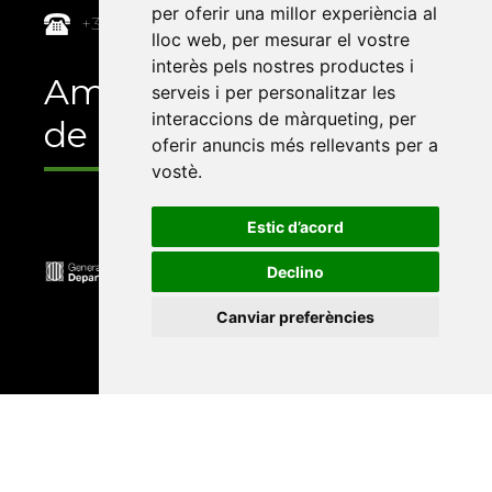
per oferir una millor experiència al
+34 964 72 89 93
lloc web
,
per mesurar el vostre
interès pels nostres productes i
Amb el suport
serveis i per personalitzar les
interaccions de màrqueting
,
per
de
oferir anuncis més rellevants per a
vostè
.
Estic d’acord
Declino
Canviar preferències
Universitat Abat Oliba CEU
•
Universitat d'Alacant
•
Universitat d'Andorra
•
Universitat Autònoma de