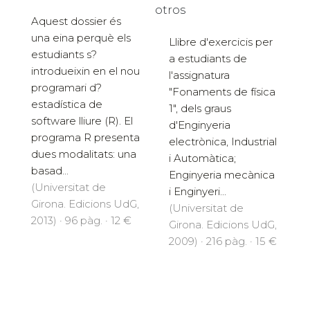
otros
Aquest dossier és
una eina perquè els
Llibre d'exercicis per
estudiants s?
a estudiants de
introdueixin en el nou
l'assignatura
programari d?
"Fonaments de física
estadística de
1", dels graus
software lliure (R). El
d'Enginyeria
programa R presenta
electrònica, Industrial
dues modalitats: una
i Automàtica;
basad...
Enginyeria mecànica
(Universitat de
i Enginyeri...
Girona. Edicions UdG,
(Universitat de
2013) · 96 pàg. · 12 €
Girona. Edicions UdG,
2009) · 216 pàg. · 15 €