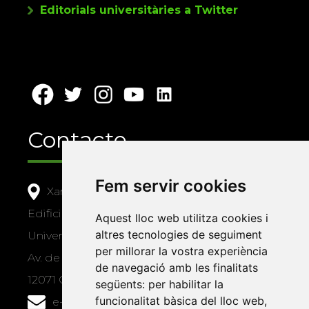
Editorials universitàries a Twitter
Contacte
Fem servir cookies
Xarxa Vives d'Universitats
Edifici Àgora
Aquest lloc web utilitza cookies i
altres tecnologies de seguiment
Universitat Jaume I, local 10
per millorar la vostra experiència
Av. de Vicent Sos Baynat, s/n
de navegació amb les finalitats
12071 Castelló de la Plana
següents:
per habilitar la
funcionalitat bàsica del lloc web
,
e-buc@vives.org