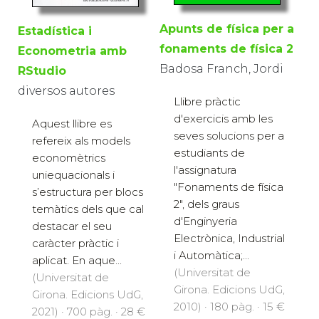
Apunts de física per a
Estadística i
fonaments de física 2
Econometria amb
Badosa Franch, Jordi
RStudio
diversos autores
Llibre pràctic
d'exercicis amb les
Aquest llibre es
seves solucions per a
refereix als models
estudiants de
economètrics
l'assignatura
uniequacionals i
"Fonaments de física
s’estructura per blocs
2", dels graus
temàtics dels que cal
d'Enginyeria
destacar el seu
Electrònica, Industrial
caràcter pràctic i
i Automàtica;...
aplicat. En aque...
(Universitat de
(Universitat de
Girona. Edicions UdG,
Girona. Edicions UdG,
2010) · 180 pàg. · 15 €
2021) · 700 pàg. · 28 €