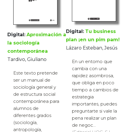
Digital:
Tu business
Digital:
Aproximación a
plan ¡en un pim pam!
la sociología
Lázaro Esteban, Jesús
contemporánea
Tardivo, Giuliano
En un entorno que
cambia con una
Este texto pretende
rapidez asombrosa,
ser un manual de
que obliga en poco
sociología general y
tiempo a cambios de
de estructura social
estrategia
contemporánea para
importantes, puedes
alumnos de
preguntarte si vale la
diferentes grados
pena realizar un plan
(sociología,
de negoc...
antropología,