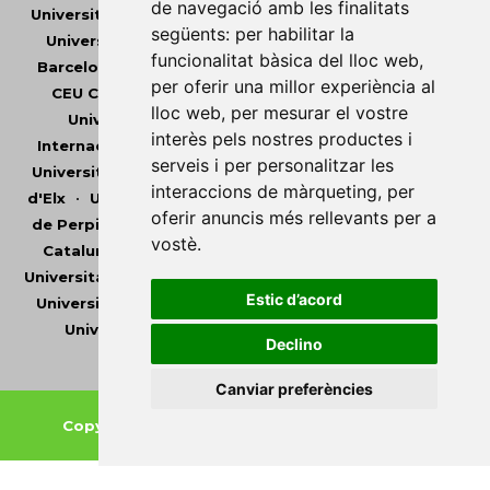
de navegació amb les finalitats
Universitat Abat Oliba CEU
•
Universitat d'Alacant
•
següents:
per habilitar la
Universitat d'Andorra
•
Universitat Autònoma de
funcionalitat bàsica del lloc web
,
Barcelona
•
Universitat de Barcelona
•
Universitat
per oferir una millor experiència al
CEU Cardenal Herrera
•
Universitat de Girona
•
lloc web
,
per mesurar el vostre
Universitat de les Illes Balears
•
Universitat
interès pels nostres productes i
Internacional de Catalunya
•
Universitat Jaume I
•
serveis i per personalitzar les
Universitat de Lleida
•
Universitat Miguel Hernández
interaccions de màrqueting
,
per
d'Elx
•
Universitat Oberta de Catalunya
•
Universitat
oferir anuncis més rellevants per a
de Perpinyà Via Domitia
•
Universitat Politècnica de
vostè
.
Catalunya
•
Universitat Politècnica de València
•
Universitat Pompeu Fabra
•
Universitat Ramon Llull
•
Estic d’acord
Universitat Rovira i Virgili
•
Universitat de Sàsser
•
Universitat de València
•
Universitat de Vic -
Declino
Universitat Central de Catalunya
Canviar preferències
Copyright © 2026
-
Xarxa Vives d'Universitats