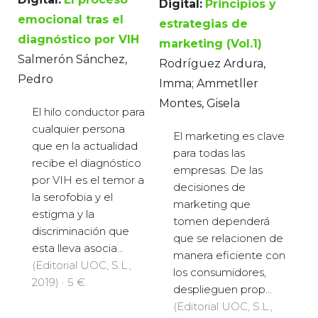
Digital:
Principios y
emocional tras el
estrategias de
diagnóstico por VIH
marketing (Vol.1)
Salmerón Sánchez,
Rodríguez Ardura,
Pedro
Imma; Ammetller
Montes, Gisela
El hilo conductor para
cualquier persona
El marketing es clave
que en la actualidad
para todas las
recibe el diagnóstico
empresas. De las
por VIH es el temor a
decisiones de
la serofobia y el
marketing que
estigma y la
tomen dependerá
discriminación que
que se relacionen de
esta lleva asocia...
manera eficiente con
(Editorial UOC, S.L.,
los consumidores,
2019) · 5 €
desplieguen prop...
(Editorial UOC, S.L.,