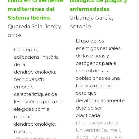
clima en la vertiente
biológico de plagas y
mediterránea del
enfermedades
Sistema Ibérico.
Urbaneja García,
Quereda Sala, José; y
Antonio
otros
El uso de los
enemigos naturales
Concepte,
de las plagas y
aplicacions i història
patógenos para el
de la
control de sus
dendrocronologia;
poblaciones es una
tècniques s'hi
técnica milenaria,
empren;
pero que
característiques de
desafortunadamente
les espècies per a ser
dejó de ser
elegides com a
practicada ...
material
(Publicacions de la
dendrocronològic;
Universitat Jaume I,
mesur...
2007) · 222 pàg. · 8 €
(Publicacions de la