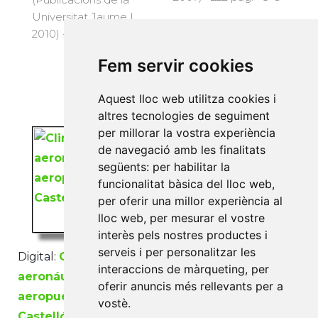
Universitat Jaume I,
2010) · 159 pàg. · 12 €
Fem servir cookies
Aquest lloc web utilitza cookies i
altres tecnologies de seguiment
per millorar la vostra experiència
de navegació amb les finalitats
següents:
per habilitar la
funcionalitat bàsica del lloc web
,
per oferir una millor experiència al
lloc web
,
per mesurar el vostre
interès pels nostres productes i
serveis i per personalitzar les
Digital:
Climatología
Modelización
interaccions de màrqueting
,
per
aeronáutica del
matemática de la
oferir anuncis més rellevants per a
aeropuerto de
sedimentación en la
vostè
.
Castellón
costa