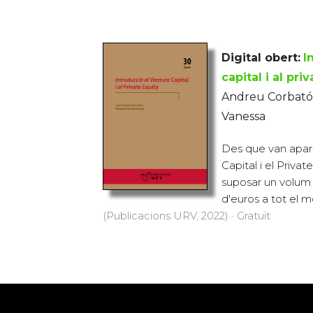
Digital obert:
I
capital i al pri
Andreu Corbatón
Vanessa
Des que van aparè
Capital i el Privat
suposar un volum 
d'euros a tot el 
(Publicacions URV, 2022) · Gratuït