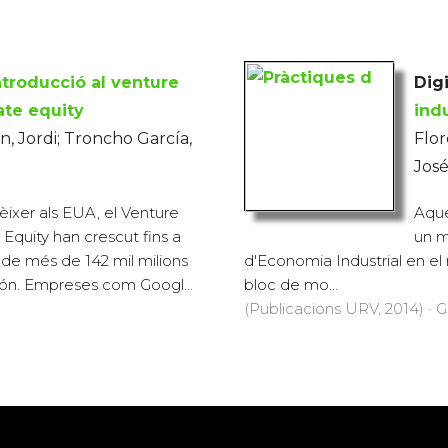
ntroducció al venture
Digi
vate equity
indu
, Jordi; Troncho García,
Flor
Jos
ixer als EUA, el Venture
Aque
e Equity han crescut fins a
un m
de més de 142 mil milions
d'Economia Industrial en el
món. Empreses com Googl...
bloc de mo...
(Publicacions URV, 2014) · G