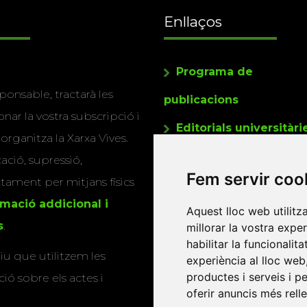
Enllaços
Programa de
ponsable, tractarà les
publicacions
nar la vostra subscripció i
Editorials universitàri
 organitza la Xarxa Vives.
Twitter
cació, supressió,
Fem servir coo
actament per mitjans físics
rmació addicional i
Aquest lloc web utilitz
s
.
millorar la vostra expe
habilitar la funcionalit
u que utilitzem les
experiència al lloc web
productes i serveis i p
ió sobre els actes i
oferir anuncis més rell