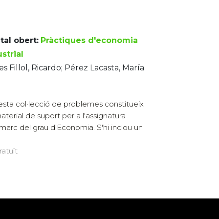
tal obert:
Pràctiques d'economia
strial
es Fillol, Ricardo; Pérez Lacasta, María
é
sta col·lecció de problemes constitueix
aterial de suport per a l'assignatura
 marc del grau d’Economia. S'hi inclou un
ratuït