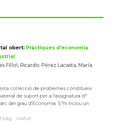
tal obert:
Pràctiques d'economia
strial
es Fillol, Ricardo; Pérez Lacasta, María
é
sta col·lecció de problemes constitueix
aterial de suport per a l'assignatura d?
arc del grau d'Economia. S?hi inclou un
 pàg. · Gratuït