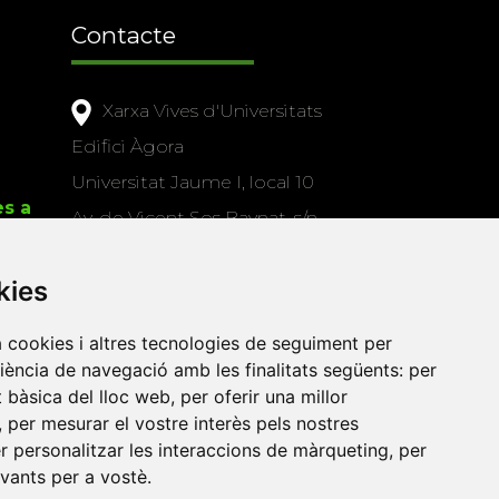
Contacte
Xarxa Vives d'Universitats
Edifici Àgora
Universitat Jaume I, local 10
es a
Av. de Vicent Sos Baynat, s/n
12071 Castelló de la Plana
kies
e-buc@vives.org
+34 964 72 89 93
a cookies i altres tecnologies de seguiment per
riència de navegació amb les finalitats següents:
per
Amb el suport
at bàsica del lloc web
,
per oferir una millor
de
,
per mesurar el vostre interès pels nostres
er personalitzar les interaccions de màrqueting
,
per
evants per a vostè
.