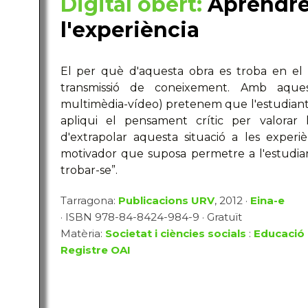
Digital obert:
Aprendre 
l'experiència
El per què d'aquesta obra es troba en el 
transmissió de coneixement. Amb aquest
multimèdia-vídeo) pretenem que l'estudiant r
apliqui el pensament crític per valorar 
d'extrapolar aquesta situació a les experiè
motivador que suposa permetre a l'estudian
trobar-se”.
Tarragona:
Publicacions URV
, 2012 ·
Eina-e
· ISBN 978-84-8424-984-9 · Gratuït
Matèria:
Societat i ciències socials
:
Educació
Registre OAI