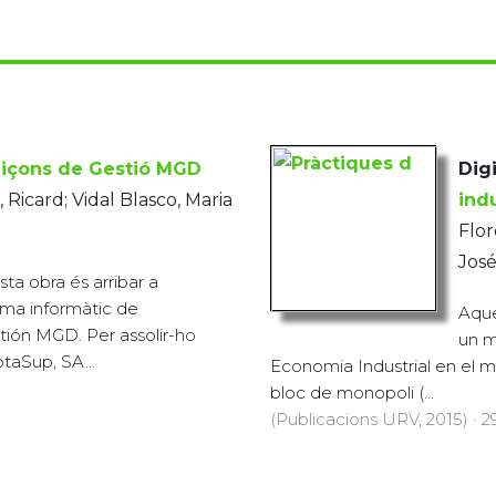
liçons de Gestió MGD
Digi
 Ricard; Vidal Blasco, Maria
indu
Flor
Jos
sta obra és arribar a
ama informàtic de
Aque
tión MGD. Per assolir-ho
un m
taSup, SA...
Economia Industrial en el m
bloc de monopoli (...
(Publicacions URV, 2015) · 29