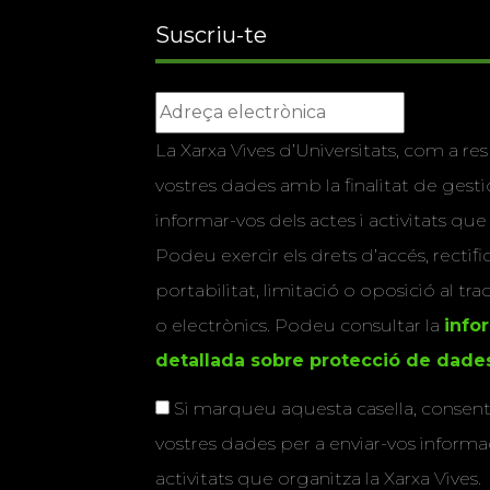
Suscriu-te
La Xarxa Vives d’Universitats, com a res
vostres dades amb la finalitat de gestio
informar-vos dels actes i activitats que
Podeu exercir els drets d’accés, rectifi
portabilitat, limitació o oposició al tr
o electrònics. Podeu consultar la
info
detallada sobre protecció de dade
Si marqueu aquesta casella, consenti
vostres dades per a enviar-vos informac
activitats que organitza la Xarxa Vives.