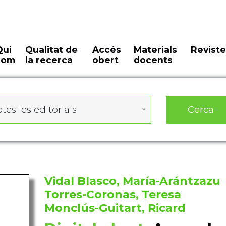
Qui
Qualitat de
Accés
Materials
Reviste
som
la recerca
obert
docents
Cerca
tes les editorials
Vidal Blasco, María-Arántzazu
Torres-Coronas, Teresa
Monclús-Guitart, Ricard