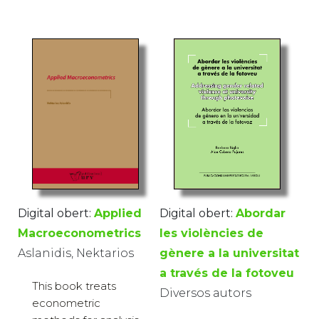
Digital obert:
Applied
Digital obert:
Abordar
Macroeconometrics
les violències de
Aslanidis, Nektarios
gènere a la universitat
a través de la fotoveu
This book treats
Diversos autors
econometric