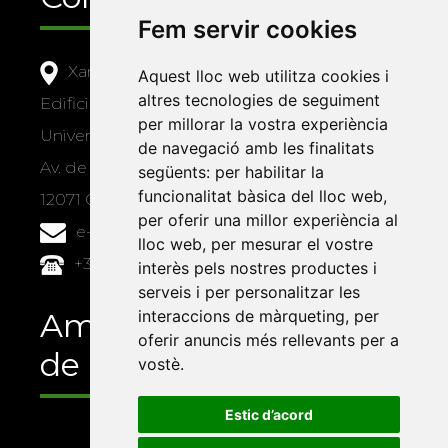
Fem servir cookies
Xarxa Vives d'Universitats
Aquest lloc web utilitza cookies i
altres tecnologies de seguiment
Edifici Àgora
per millorar la vostra experiència
Universitat Jaume I, local 10
de navegació amb les finalitats
Av. de Vicent Sos Baynat, s/n
següents:
per habilitar la
funcionalitat bàsica del lloc web
,
12071 Castelló de la Plana
per oferir una millor experiència al
e-buc@vives.org
lloc web
,
per mesurar el vostre
+34 964 72 89 93
interès pels nostres productes i
serveis i per personalitzar les
Amb el suport
interaccions de màrqueting
,
per
oferir anuncis més rellevants per a
de
vostè
.
Estic d’acord