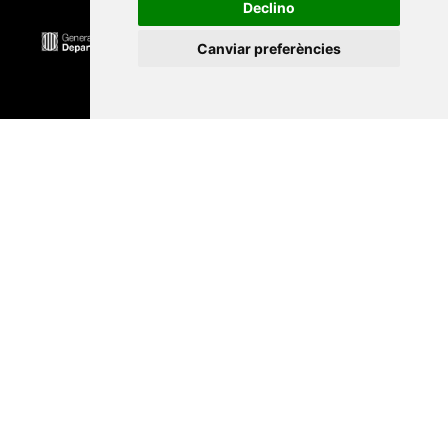
Declino
Canviar preferències
Universitat Abat Oliba CEU
•
Universitat d'Alacant
•
Universitat d'Andorra
•
Universitat Autònoma de
Barcelona
•
Universitat de Barcelona
•
Universitat
CEU Cardenal Herrera
•
Universitat de Girona
•
Universitat de les Illes Balears
•
Universitat
Internacional de Catalunya
•
Universitat Jaume I
•
Universitat de Lleida
•
Universitat Miguel Hernández
d'Elx
•
Universitat Oberta de Catalunya
•
Universitat
de Perpinyà Via Domitia
•
Universitat Politècnica de
Catalunya
•
Universitat Politècnica de València
•
Universitat Pompeu Fabra
•
Universitat Ramon Llull
•