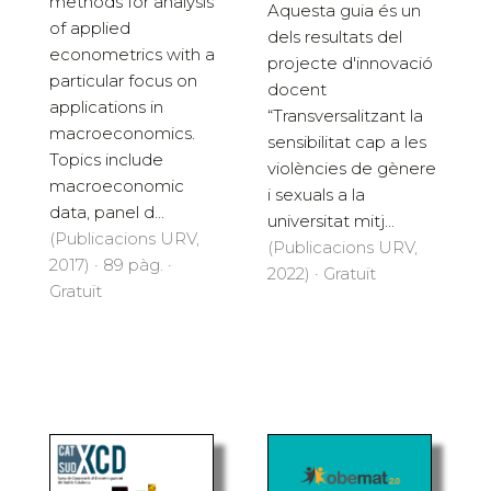
methods for analysis
Aquesta guia és un
of applied
dels resultats del
econometrics with a
projecte d'innovació
particular focus on
docent
applications in
“Transversalitzant la
macroeconomics.
sensibilitat cap a les
Topics include
violències de gènere
macroeconomic
i sexuals a la
data, panel d...
universitat mitj...
(Publicacions URV,
(Publicacions URV,
2017) · 89 pàg. ·
2022) · Gratuït
Gratuït