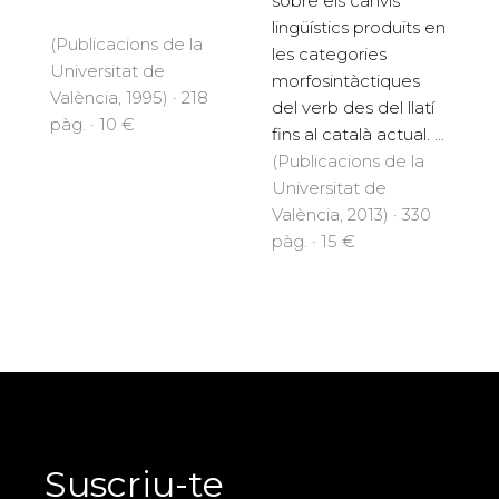
sobre els canvis
lingüístics produïts en
(Publicacions de la
les categories
Universitat de
morfosintàctiques
València, 1995) · 218
del verb des del llatí
pàg. · 10 €
fins al català actual. ...
(Publicacions de la
Universitat de
València, 2013) · 330
pàg. · 15 €
Suscriu-te