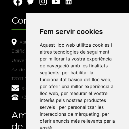
Contacte
Fem servir cookies
Xarxa Vives d'Universitats
Aquest lloc web utilitza cookies i
Edifici Àgora
altres tecnologies de seguiment
per millorar la vostra experiència
Universitat Jaume I, local 10
de navegació amb les finalitats
Av. de Vicent Sos Baynat, s/n
següents:
per habilitar la
12071 Castelló de la Plana
funcionalitat bàsica del lloc web
,
per oferir una millor experiència al
e-buc@vives.org
lloc web
,
per mesurar el vostre
+34 964 72 89 93
interès pels nostres productes i
serveis i per personalitzar les
Amb el suport
interaccions de màrqueting
,
per
oferir anuncis més rellevants per a
de
vostè
.