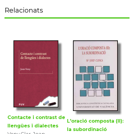
Relacionats
Contacte i contrast de
L'oració composta (II):
llengües i dialectes
la subordinació