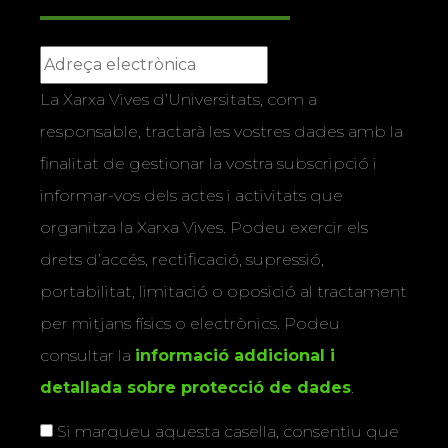
La Xarxa Vives d’Universitats, com a
responsable, tractarà les vostres dades amb la
finalitat de gestionar la vostra subscripció i
informar-vos dels actes i activitats que
organitza la Xarxa Vives. Podeu exercir els
drets d’accés, rectificació, supressió,
portabilitat, limitació o oposició al tractament
per mitjans físics o electrònics. Podeu
consultar la
informació addicional i
detallada sobre protecció de dades
.
Si marqueu aquesta casella, consentiu que