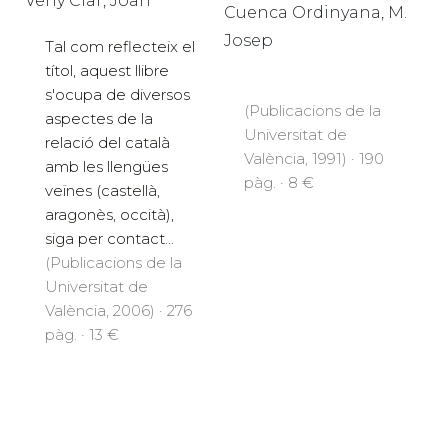
Veny Clar, Joan
Cuenca Ordinyana, M.
Josep
Tal com reflecteix el
títol, aquest llibre
s'ocupa de diversos
(Publicacions de la
aspectes de la
Universitat de
relació del català
València, 1991) · 190
amb les llengües
pàg. · 8 €
veïnes (castellà,
aragonès, occità),
siga per contact...
(Publicacions de la
Universitat de
València, 2006) · 276
pàg. · 13 €