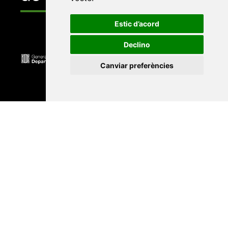
Estic d’acord
Declino
Canviar preferències
Universitat Abat Oliba CEU
•
Universitat d'Alacant
•
Universitat d'Andorra
•
Universitat Autònoma de
Barcelona
•
Universitat de Barcelona
•
Universitat
CEU Cardenal Herrera
•
Universitat de Girona
•
Universitat de les Illes Balears
•
Universitat
Internacional de Catalunya
•
Universitat Jaume I
•
Universitat de Lleida
•
Universitat Miguel Hernández
d'Elx
•
Universitat Oberta de Catalunya
•
Universitat