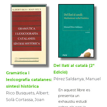
Del llatí al català (2ª
Edició)
Gramàtica i
Pérez Saldanya, Manuel
lexicografia catalanes:
síntesi històrica
En aquest llibre es
Rico Busquets, Albert;
presenta un
Solà Cortassa, Joan
exhaustiu estudi