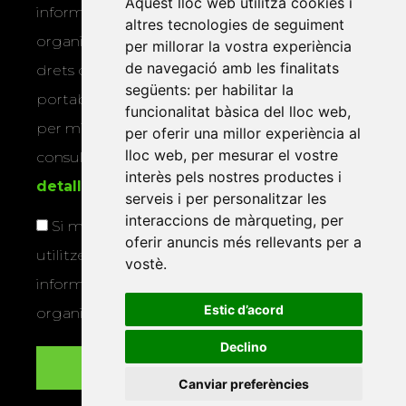
Aquest lloc web utilitza cookies i
informar-vos dels actes i activitats que
altres tecnologies de seguiment
organitza la Xarxa Vives. Podeu exercir els
per millorar la vostra experiència
de navegació amb les finalitats
drets d’accés, rectificació, supressió,
següents:
per habilitar la
portabilitat, limitació o oposició al tractament
funcionalitat bàsica del lloc web
,
per mitjans físics o electrònics. Podeu
per oferir una millor experiència al
lloc web
,
per mesurar el vostre
consultar la
informació addicional i
interès pels nostres productes i
detallada sobre protecció de dades
.
serveis i per personalitzar les
interaccions de màrqueting
,
per
Si marqueu aquesta casella, consentiu que
oferir anuncis més rellevants per a
utilitzem les vostres dades per a enviar-vos
vostè
.
informació sobre els actes i activitats que
Estic d’acord
organitza la Xarxa Vives.
Declino
Canviar preferències