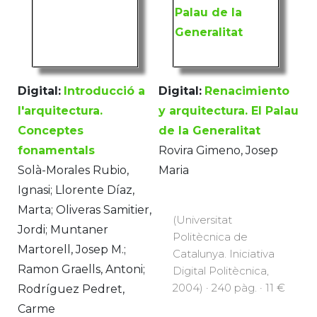
Digital:
Introducció a
Digital:
Renacimiento
l'arquitectura.
y arquitectura. El Palau
Conceptes
de la Generalitat
fonamentals
Rovira Gimeno, Josep
Solà-Morales Rubio,
Maria
Ignasi; Llorente Díaz,
Marta; Oliveras Samitier,
(Universitat
Jordi; Muntaner
Politècnica de
Martorell, Josep M.;
Catalunya. Iniciativa
Ramon Graells, Antoni;
Digital Politècnica,
2004) · 240 pàg. · 11 €
Rodríguez Pedret,
Carme