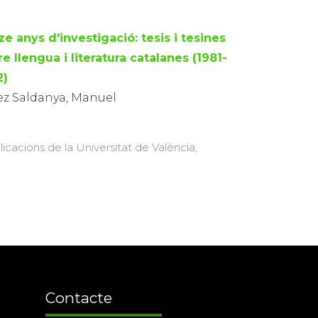
e anys d'investigació: tesis i tesines
e llengua i literatura catalanes (1981-
2)
ez Saldanya, Manuel
licacions de la Universitat de València,
Contacte