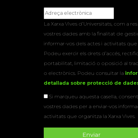
La Xarxa Vives d’Universitats, com a res
vostres dades amb la finalitat de gestio
informar-vos dels actes i activitats que
Podeu exercir els drets d’accés, rectifi
portabilitat, limitació o oposició al tr
o electrònics. Podeu consultar la
info
detallada sobre protecció de dade
Si marqueu aquesta casella, consenti
vostres dades per a enviar-vos informac
activitats que organitza la Xarxa Vives.