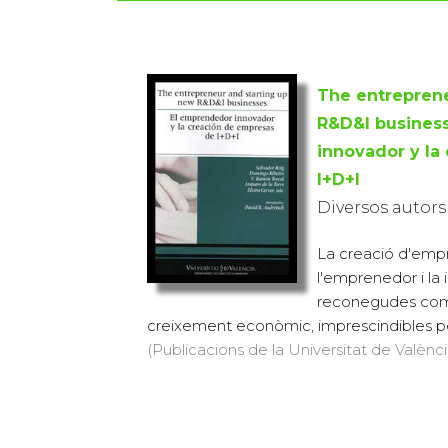
The entreprene
R&D&I busines
innovador y la
I+D+I
Diversos autors
La creació d'empr
l'emprenedor i la
reconegudes com 
creixement econòmic, imprescindibles per
(Publicacions de la Universitat de Valènci