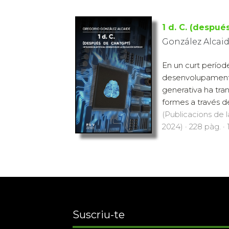
1 d. C. (despu
González Alcaid
En un curt períod
desenvolupament de
generativa ha tra
formes a través de
(Publicacions de l
2024) · 228 pàg. · 
Suscriu-te