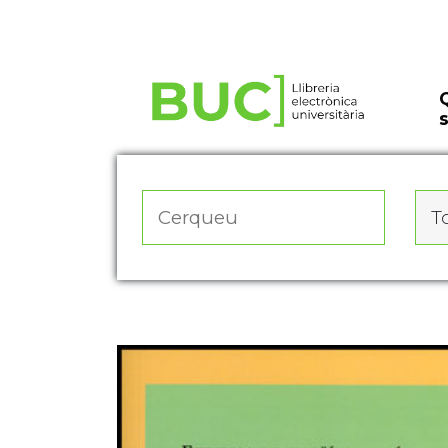
Actualitza les preferències de les cookies
To