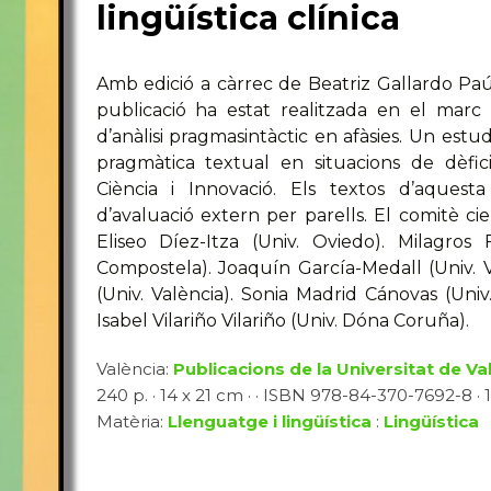
lingüística clínica
Amb edició a càrrec de Beatriz Gallardo Pa
publicació ha estat realitzada en el marc 
d’anàlisi pragmasintàctic en afàsies. Un estud
pragmàtica textual en situacions de dèfici
Ciència i Innovació. Els textos d’aques
d’avaluació extern per parells. El comitè ci
Eliseo Díez-Itza (Univ. Oviedo). Milagro
Compostela). Joaquín García-Medall (Univ. V
(Univ. València). Sonia Madrid Cánovas (Univ
Isabel Vilariño Vilariño (Univ. Dóna Coruña).
València:
Publicacions de la Universitat de Va
240 p. · 14 x 21 cm · · ISBN 978-84-370-7692-8 · 1
Matèria:
Llenguatge i lingüística
:
Lingüística