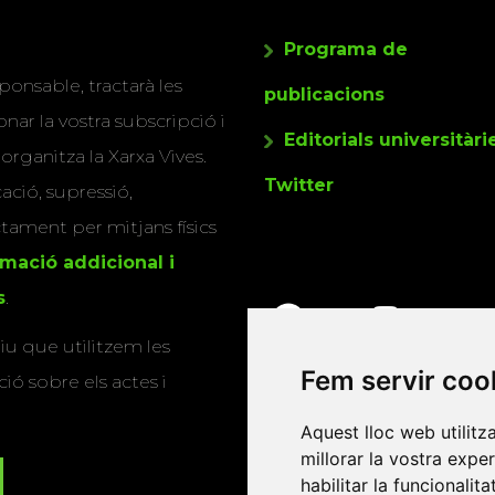
Programa de
ponsable, tractarà les
publicacions
nar la vostra subscripció i
Editorials universitàri
 organitza la Xarxa Vives.
Twitter
cació, supressió,
actament per mitjans físics
rmació addicional i
s
.
u que utilitzem les
Fem servir coo
ió sobre els actes i
Aquest lloc web utilitz
millorar la vostra expe
habilitar la funcionalit