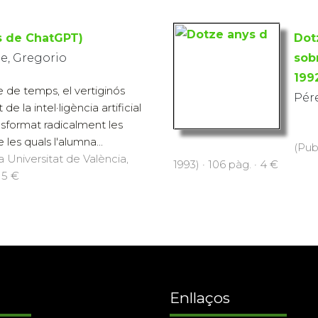
és de ChatGPT)
Dotz
e, Gregorio
sobr
199
e de temps, el vertiginós
Pér
 la intel·ligència artificial
nsformat radicalment les
 les quals l'alumna...
(Pub
a Universitat de València,
1993) · 106 pàg. · 4 €
15 €
Enllaços