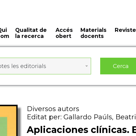
Qui
Qualitat de
Accés
Materials
Reviste
som
la recerca
obert
docents
Cerca
tes les editorials
Diversos autors
Editat per: Gallardo Paúls, Beatri
Aplicaciones clínicas. 