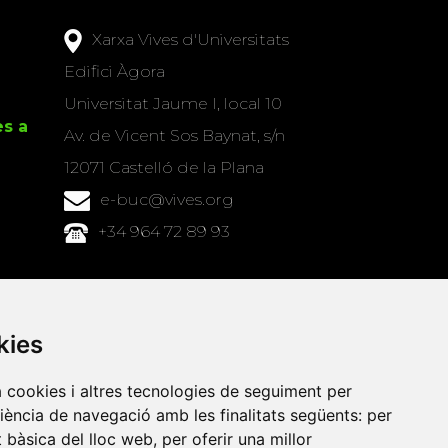
Xarxa Vives d'Universitats
Edifici Àgora
Universitat Jaume I, local 10
es a
Av. de Vicent Sos Baynat, s/n
12071 Castelló de la Plana
e-buc@vives.org
+34 964 72 89 93
Amb el suport
de
kies
a cookies i altres tecnologies de seguiment per
riència de navegació amb les finalitats següents:
per
at bàsica del lloc web
,
per oferir una millor