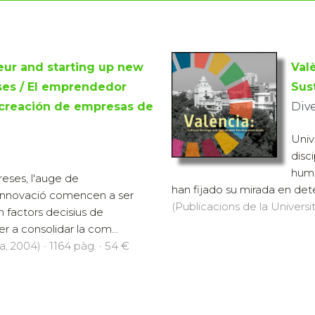
ur and starting up new
Val
ses / El emprendedor
Sus
 creación de empresas de
Div
Univ
disci
huma
eses, l'auge de
han fijado su mirada en dete
 innovació comencen a ser
(Publicacions de la Universit
factors decisius de
 a consolidar la com...
a, 2004) · 1164 pàg. · 54 €