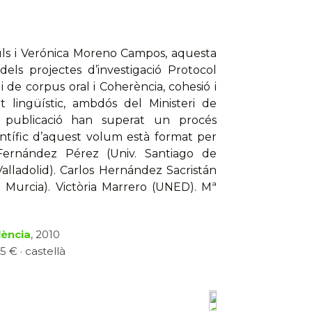
úls i Verónica Moreno Campos, aquesta
dels projectes d’investigació Protocol
i de corpus oral i Coherència, cohesió i
t lingüístic, ambdós del Ministeri de
ta publicació han superat un procés
entífic d’aquest volum està format per
s Fernández Pérez (Univ. Santiago de
alladolid). Carlos Hernández Sacristán
. Murcia). Victòria Marrero (UNED). Mª
lència
, 2010
5 € · castellà