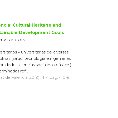
ència: Cultural Heritage and
tainable Development Goals
ersos autors
ersitarios y universitarias de diversas
plinas (salud, tecnología e ingenierías,
nidades, ciencias sociales o básicas)
rminadas ref...
at de València, 2019) · 114 pàg. · 10 €