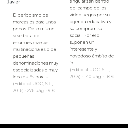
singularizan dentro
Javier
del campo de los
videojuegos por su
El periodismo de
agenda educativa y
marcas es para unos
su compromiso
pocos. Da lo mismo
social. Por ello,
si se trata de
suponen un
enormes marcas
interesante y
multinacionales o de
novedoso ámbito de
pequeñas
in...
denominaciones muy
(Editorial UOC, S.L.,
especializadas o muy
2015) · 140 pàg. · 18 €
locales. Es para u...
(Editorial UOC, S.L.,
2016) · 276 pàg. · 9 €