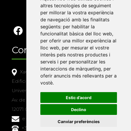
altres tecnologies de seguiment
per millorar la vostra experiència
de navegació amb les finalitats
següents:
per habilitar la
funcionalitat bàsica del lloc web
,
per oferir una millor experiència al
Contacte
lloc web
,
per mesurar el vostre
interès pels nostres productes i
serveis i per personalitzar les
interaccions de màrqueting
,
per
Xarxa Vives d'Universitats
oferir anuncis més rellevants per a
Edifici Àgora
vostè
.
Universitat Jaume I, local 10
Estic d’acord
Av. de Vicent Sos Baynat, s/n
12071 Castelló de la Plana
Declino
e-buc@vives.org
Canviar preferències
+34 964 72 89 93