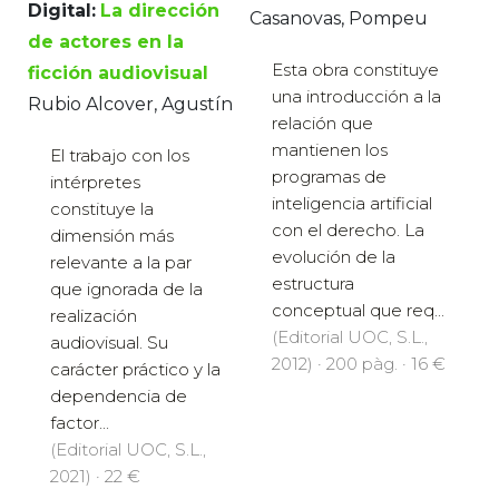
Digital:
La dirección
Casanovas, Pompeu
de actores en la
Esta obra constituye
ficción audiovisual
una introducción a la
Rubio Alcover, Agustín
relación que
mantienen los
El trabajo con los
programas de
intérpretes
inteligencia artificial
constituye la
con el derecho. La
dimensión más
evolución de la
relevante a la par
estructura
que ignorada de la
conceptual que req...
realización
(Editorial UOC, S.L.,
audiovisual. Su
2012) · 200 pàg. · 16 €
carácter práctico y la
dependencia de
factor...
(Editorial UOC, S.L.,
2021) · 22 €