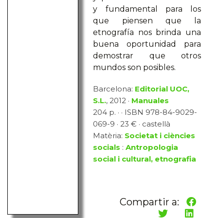
y fundamental para los
que piensen que la
etnografía nos brinda una
buena oportunidad para
demostrar que otros
mundos son posibles.
Barcelona:
Editorial UOC,
S.L.
, 2012 ·
Manuales
204 p. · · ISBN 978-84-9029-
069-9 · 23 € · castellà
Matèria:
Societat i ciències
socials
:
Antropologia
social i cultural, etnografia
Compartir a: