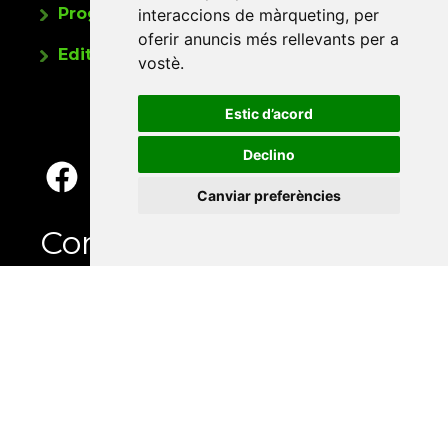
Programa de publicacions
interaccions de màrqueting
,
per
oferir anuncis més rellevants per a
Editorials universitàries a Twitter
vostè
.
Estic d’acord
Declino
Canviar preferències
Contacte
Xarxa Vives d'Universitats
Edifici Àgora
Universitat Jaume I, local 10
Av. de Vicent Sos Baynat, s/n
12071 Castelló de la Plana