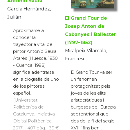
Antonio Saura
García Hernández,
Julián
El Grand Tour de
Josep Anton de
Aproximarse a
Cabanyes i Ballester
conocer la
(1797-1852)
trayectoria vital del
Miralpeix Vilamala,
pintor Antonio Saura
Atarés (Huesca, 1930
Francesc
- Cuenca, 1998)
significa adentrarse
El Grand Tour va ser
en la biografía de uno
un fenomen
de los pintores
protagonitzat pels
español...
joves de les elits
(Universitat
aristocràtiques i
Politècnica de
burgeses de l’Europa
Catalunya. Iniciativa
septentrional que,
Digital Politècnica,
des de la fi del segle
2017) · 407 pàg. · 35 €
XVII i fins ben...