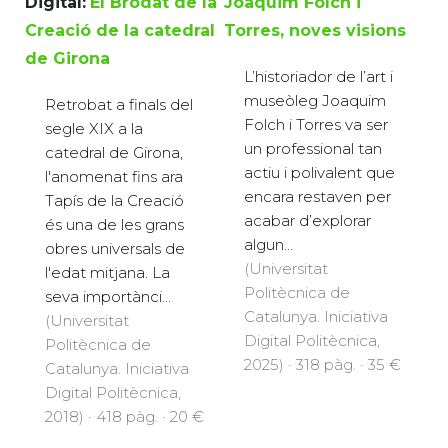
Digital:
El Brodat de la
Joaquim Folch i
Creació de la catedral
Torres, noves visions
de Girona
L’historiador de l’art i
museòleg Joaquim
Retrobat a finals del
Folch i Torres va ser
segle XIX a la
un professional tan
catedral de Girona,
actiu i polivalent que
l'anomenat fins ara
encara restaven per
Tapís de la Creació
acabar d’explorar
és una de les grans
algun...
obres universals de
(Universitat
l'edat mitjana. La
Politècnica de
seva importànci...
Catalunya. Iniciativa
(Universitat
Digital Politècnica,
Politècnica de
2025) · 318 pàg. · 35 €
Catalunya. Iniciativa
Digital Politècnica,
2018) · 418 pàg. · 20 €