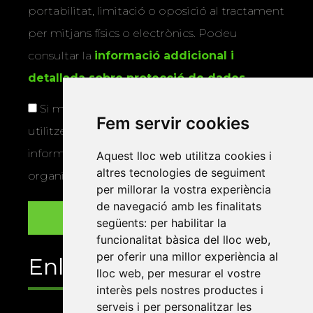
portabilitat, limitació o oposició al tractament
per mitjans físics o electrònics. Podeu
consultar la
informació addicional i
detallada sobre protecció de dades
.
Si marqueu aquesta casella, consentiu que
Fem servir cookies
utilitzem les vostres dades per a enviar-vos
informació sobre els actes i activitats que
Aquest lloc web utilitza cookies i
altres tecnologies de seguiment
organitza la Xarxa Vives.
per millorar la vostra experiència
de navegació amb les finalitats
següents:
per habilitar la
funcionalitat bàsica del lloc web
,
per oferir una millor experiència al
Enllaços
lloc web
,
per mesurar el vostre
interès pels nostres productes i
serveis i per personalitzar les