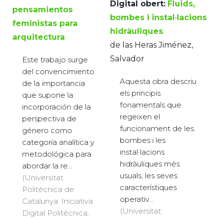
Digital obert:
Fluids,
pensamientos
bombes i instal·lacions
feministas para
hidràuliques
arquitectura
de las Heras Jiménez,
Salvador
Este trabajo surge
del convencimiento
Aquesta obra descriu
de la importancia
els principis
que supone la
fonamentals que
incorporación de la
regeixen el
perspectiva de
funcionament de les
género como
bombes i les
categoría analítica y
instal·lacions
metodológica para
hidràuliques més
abordar la re...
usuals, les seves
(Universitat
característiques
Politècnica de
operativ...
Catalunya. Iniciativa
(Universitat
Digital Politècnica,