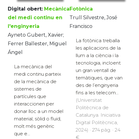
Digital obert:
Mecànica
Fotònica
del medi continu en
Trull Silvestre, José
l'enginyeria
Francisco
Ayneto Gubert, Xavier;
La fotònica treballa
Ferrer Ballester, Miguel
les aplicacions de la
Ángel
llum a la ciència i la
tecnologia, incloent
La mecànica del
un gran ventall de
medi continu parteix
temàtiques, que van
de la mecànica de
des de l’enginyeria
sistemes de
fins a les telecom...
partícules que
(Universitat
interaccionen per
Politècnica de
donar lloc a un model
Catalunya. Iniciativa
material, sòlid o fluid,
Digital Politècnica,
molt més genèric
2024) · 274 pàg. · 24
que e...
€