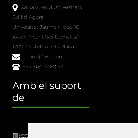
Xarxa Vives d'Universitats
Edifici Àgora
Universitat Jaume I, local 10
Av. de Vicent Sos Baynat, s/n
12071 Castelló de la Plana
e-buc@vives.org
+34 964 72 89 93
Amb el suport
de