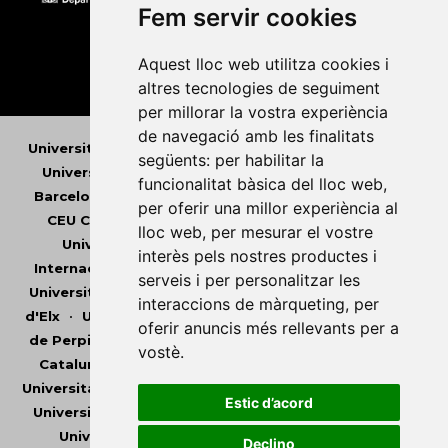
Fem servir cookies
Aquest lloc web utilitza cookies i
altres tecnologies de seguiment
per millorar la vostra experiència
de navegació amb les finalitats
Universitat Abat Oliba CEU
•
Universitat d'Alacant
•
següents:
per habilitar la
Universitat d'Andorra
•
Universitat Autònoma de
funcionalitat bàsica del lloc web
,
Barcelona
•
Universitat de Barcelona
•
Universitat
per oferir una millor experiència al
CEU Cardenal Herrera
•
Universitat de Girona
•
lloc web
,
per mesurar el vostre
Universitat de les Illes Balears
•
Universitat
interès pels nostres productes i
Internacional de Catalunya
•
Universitat Jaume I
•
serveis i per personalitzar les
Universitat de Lleida
•
Universitat Miguel Hernández
interaccions de màrqueting
,
per
d'Elx
•
Universitat Oberta de Catalunya
•
Universitat
oferir anuncis més rellevants per a
de Perpinyà Via Domitia
•
Universitat Politècnica de
vostè
.
Catalunya
•
Universitat Politècnica de València
•
Universitat Pompeu Fabra
•
Universitat Ramon Llull
•
Estic d’acord
Universitat Rovira i Virgili
•
Universitat de Sàsser
•
Universitat de València
•
Universitat de Vic -
Declino