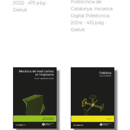
Politècnica de
2022) · 475 pàg. ·
Catalunya. Iniciativa
Gratuït
Digital Politècnica,
2024) · 435 pàg. ·
Gratuït