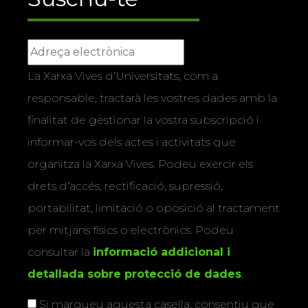
La Xarxa Vives d’Universitats, com a
responsable, tractarà les vostres dades amb la
finalitat de gestionar la vostra subscripció i
informar-vos dels actes i activitats que
organitza la Xarxa Vives. Podeu exercir els
drets d’accés, rectificació, supressió,
portabilitat, limitació o oposició al tractament
per mitjans físics o electrònics. Podeu
consultar la
informació addicional i
detallada sobre protecció de dades
.
Si marqueu aquesta casella, consentiu que