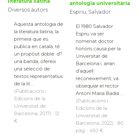
literatura llatina
antologia universitària
Diversos autors
Espriu, Salvador
Aquesta antologia de
El 1980 Salvador
la literatura llatina, la
Espriu va ser
primera que es
nomenat doctor
publica en català, té
honoris causa per la
un propòsit doble: d?
Universitat de
una banda, ofereix
Barcelona i, arran
una selecció de
d’aquell
textos representatius
reconeixement, va
de la lit...
obsequiar el rector
(Publicacions i
Antoni Maria Badia ...
Edicions de la
(Publicacions i
Universitat de
Edicions de la
Barcelona, 2017) · 12
Universitat de
€
Barcelona, 2022) · 80
pàg. · 450 €