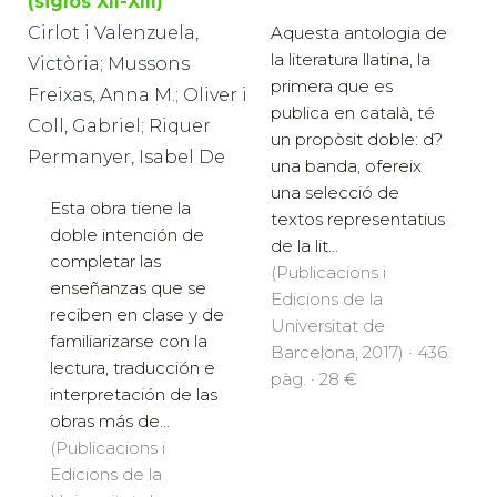
(siglos XII-XIII)
Cirlot i Valenzuela,
Aquesta antologia de
la literatura llatina, la
Victòria; Mussons
primera que es
Freixas, Anna M.; Oliver i
publica en català, té
Coll, Gabriel; Riquer
un propòsit doble: d?
Permanyer, Isabel De
una banda, ofereix
una selecció de
Esta obra tiene la
textos representatius
doble intención de
de la lit...
completar las
(Publicacions i
enseñanzas que se
Edicions de la
reciben en clase y de
Universitat de
familiarizarse con la
Barcelona, 2017) · 436
lectura, traducción e
pàg. · 28 €
interpretación de las
obras más de...
(Publicacions i
Edicions de la