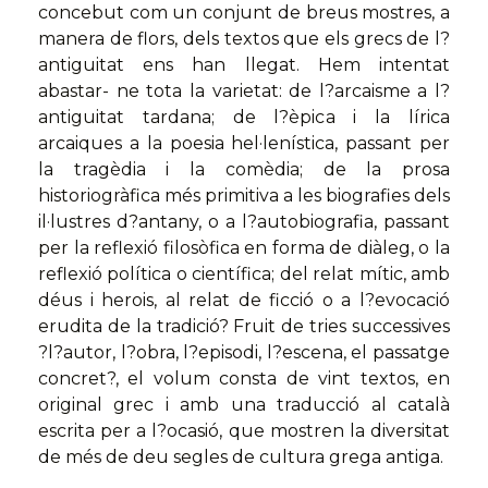
concebut com un conjunt de breus mostres, a
manera de flors, dels textos que els grecs de l?
antiguitat ens han llegat. Hem intentat
abastar- ne tota la varietat: de l?arcaisme a l?
antiguitat tardana; de l?èpica i la lírica
arcaiques a la poesia hel·lenística, passant per
la tragèdia i la comèdia; de la prosa
historiogràfica més primitiva a les biografies dels
il·lustres d?antany, o a l?autobiografia, passant
per la reflexió filosòfica en forma de diàleg, o la
reflexió política o científica; del relat mític, amb
déus i herois, al relat de ficció o a l?evocació
erudita de la tradició? Fruit de tries successives
?l?autor, l?obra, l?episodi, l?escena, el passatge
concret?, el volum consta de vint textos, en
original grec i amb una traducció al català
escrita per a l?ocasió, que mostren la diversitat
de més de deu segles de cultura grega antiga.