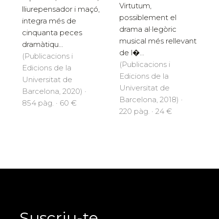
Virtutum,
lliurepensador i maçó,
possiblement el
integra més de
drama al·legòric
cinquanta peces
musical més rellevant
dramàtiqu...
de l�...
(Publicacions i
(Publicacions i
Edicions de la
Edicions de la
Universitat de
Universitat de
Barcelona, 2020) ·
Barcelona, 2018) ·
854 pàg. · 60 €
220 pàg. · 24 €
Suscriu-te