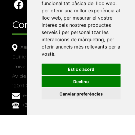
funcionalitat bàsica del lloc web
,
per oferir una millor experiència al
lloc web
,
per mesurar el vostre
Contacte
interès pels nostres productes i
serveis i per personalitzar les
interaccions de màrqueting
,
per
oferir anuncis més rellevants per a
Xarxa Vives d'Universitats
vostè
.
Edifici Àgora
Universitat Jaume I, local 10
Estic d’acord
Av. de Vicent Sos Baynat, s/n
Declino
12071 Castelló de la Plana
Canviar preferències
e-buc@vives.org
+34 964 72 89 93
Amb el suport