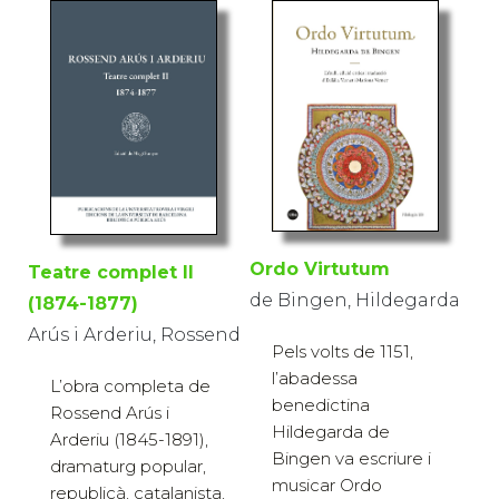
Ordo Virtutum
Teatre complet II
de Bingen, Hildegarda
(1874-1877)
Arús i Arderiu, Rossend
Pels volts de 1151,
l’abadessa
L’obra completa de
benedictina
Rossend Arús i
Hildegarda de
Arderiu (1845-1891),
Bingen va escriure i
dramaturg popular,
musicar Ordo
republicà, catalanista,