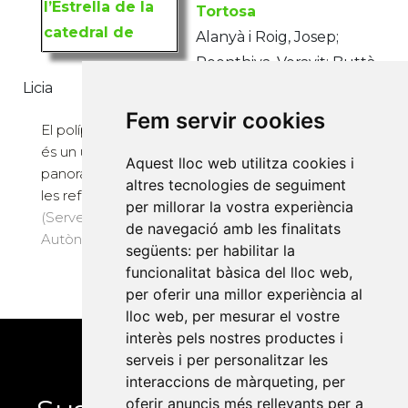
Tortosa
Alanyà i Roig, Josep;
Roonthiva, Voravit; Buttà,
Licia
Fem servir cookies
El políptic de l’Estrella de la catedral de Tortosa
és un unicum dins de la producció artística del
Aquest lloc web utilitza cookies i
panorama trescentista català. La qualitat formal,
altres tecnologies de seguiment
les referèn...
per millorar la vostra experiència
(Servei de Publicacions de la Universitat
de navegació amb les finalitats
Autònoma de Barcelona, 2023) · 167 pàg. · 26 €
següents:
per habilitar la
funcionalitat bàsica del lloc web
,
per oferir una millor experiència al
lloc web
,
per mesurar el vostre
interès pels nostres productes i
serveis i per personalitzar les
interaccions de màrqueting
,
per
oferir anuncis més rellevants per a