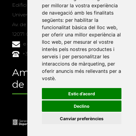
Edifici Àgora
per millorar la vostra experiència
de navegació amb les finalitats
Universitat Jaume I, local 10
següents:
per habilitar la
Av. de Vicent Sos Baynat, s/n
funcionalitat bàsica del lloc web
,
12071 Castelló de la Plana
per oferir una millor experiència al
lloc web
,
per mesurar el vostre
e-buc@vives.org
interès pels nostres productes i
+34 964 72 89 93
serveis i per personalitzar les
interaccions de màrqueting
,
per
Amb el suport
oferir anuncis més rellevants per a
vostè
.
de
Estic d’acord
Declino
Canviar preferències