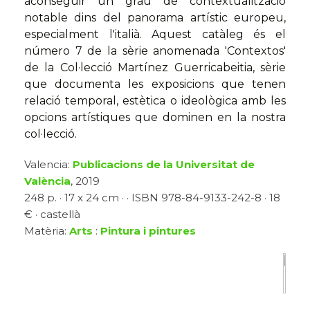
aconseguir un grau de contextualització
notable dins del panorama artístic europeu,
especialment l'italià. Aquest catàleg és el
número 7 de la sèrie anomenada 'Contextos'
de la Col·lecció Martínez Guerricabeitia, sèrie
que documenta les exposicions que tenen
relació temporal, estètica o ideològica amb les
opcions artístiques que dominen en la nostra
col·lecció.
Valencia:
Publicacions de la Universitat de
València
, 2019
248 p. · 17 x 24 cm · · ISBN 978-84-9133-242-8 · 18
€ · castellà
Matèria:
Arts
:
Pintura i pintures