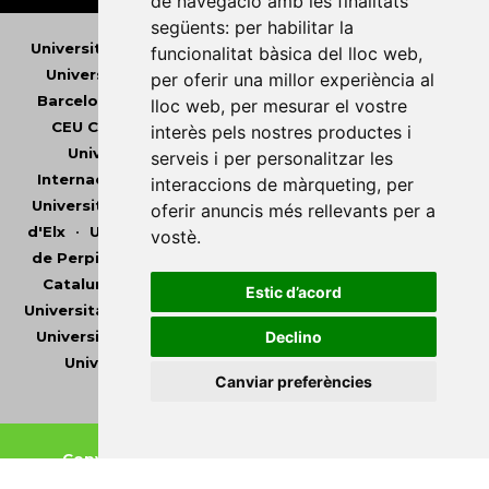
de navegació amb les finalitats
següents:
per habilitar la
Universitat Abat Oliba CEU
•
Universitat d'Alacant
•
funcionalitat bàsica del lloc web
,
Universitat d'Andorra
•
Universitat Autònoma de
per oferir una millor experiència al
Barcelona
•
Universitat de Barcelona
•
Universitat
lloc web
,
per mesurar el vostre
CEU Cardenal Herrera
•
Universitat de Girona
•
interès pels nostres productes i
Universitat de les Illes Balears
•
Universitat
serveis i per personalitzar les
Internacional de Catalunya
•
Universitat Jaume I
•
interaccions de màrqueting
,
per
Universitat de Lleida
•
Universitat Miguel Hernández
oferir anuncis més rellevants per a
d'Elx
•
Universitat Oberta de Catalunya
•
Universitat
vostè
.
de Perpinyà Via Domitia
•
Universitat Politècnica de
Catalunya
•
Universitat Politècnica de València
•
Estic d’acord
Universitat Pompeu Fabra
•
Universitat Ramon Llull
•
Universitat Rovira i Virgili
•
Universitat de Sàsser
•
Declino
Universitat de València
•
Universitat de Vic -
Canviar preferències
Universitat Central de Catalunya
Copyright © 2026
-
Xarxa Vives d'Universitats