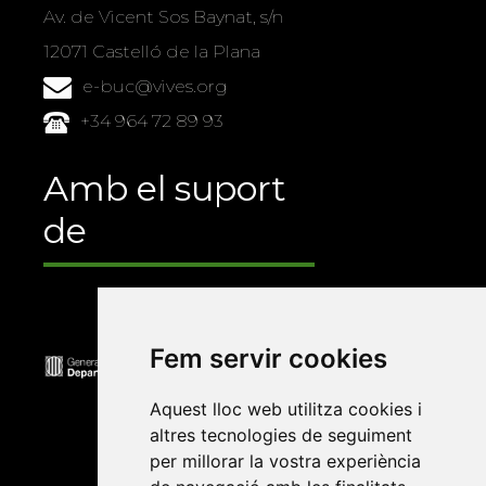
Av. de Vicent Sos Baynat, s/n
12071 Castelló de la Plana
e-buc@vives.org
+34 964 72 89 93
Amb el suport
de
Fem servir cookies
Aquest lloc web utilitza cookies i
altres tecnologies de seguiment
per millorar la vostra experiència