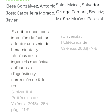
Sales Maicas, Salvador;
Besa Gonzálvez, Antonio
Ortega Tamarit, Beatriz;
José; Carballeira Morado,
Muñoz Muñoz, Pascual
Javier
Este libro nace con la
(Universitat
intención de facilitar
Politècnica de
al lector una serie de
València, 2003) · 7 €
herramientas y
técnicas de la
ingeniería mecánica
aplicadas al
diagnóstico y
corrección de fallos
en...
(Universitat
Politècnica de
València, 2018) · 284
pàg. · 11 €