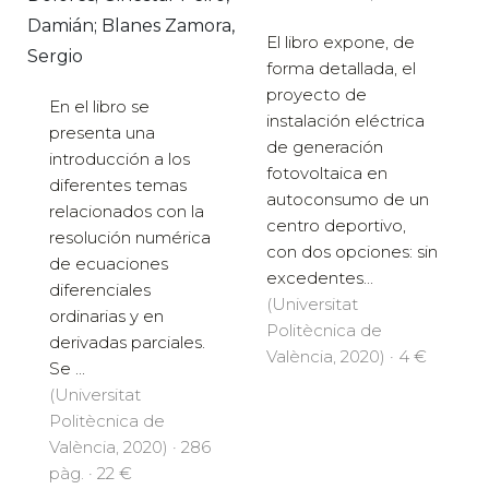
Damián; Blanes Zamora,
El libro expone, de
Sergio
forma detallada, el
proyecto de
En el libro se
instalación eléctrica
presenta una
de generación
introducción a los
fotovoltaica en
diferentes temas
autoconsumo de un
relacionados con la
centro deportivo,
resolución numérica
con dos opciones: sin
de ecuaciones
excedentes...
diferenciales
(Universitat
ordinarias y en
Politècnica de
derivadas parciales.
València, 2020) · 4 €
Se ...
(Universitat
Politècnica de
València, 2020) · 286
pàg. · 22 €