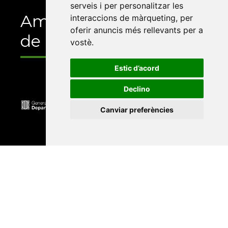
serveis i per personalitzar les
Amb el suport
interaccions de màrqueting
,
per
oferir anuncis més rellevants per a
de
vostè
.
Estic d’acord
Declino
Canviar preferències
Universitat Abat Oliba CEU
•
Universitat d'Alacant
•
Universitat d'Andorra
•
Universitat Autònoma de
Barcelona
•
Universitat de Barcelona
•
Universitat
CEU Cardenal Herrera
•
Universitat de Girona
•