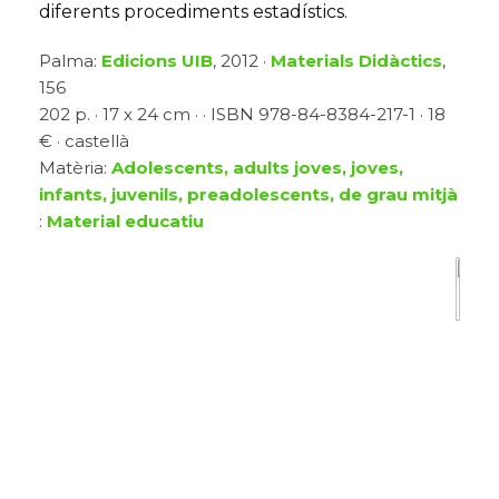
diferents procediments estadístics.
Palma:
Edicions UIB
, 2012 ·
Materials Didàctics
,
156
202 p. · 17 x 24 cm · · ISBN 978-84-8384-217-1 · 18
€ · castellà
Matèria:
Adolescents, adults joves, joves,
infants, juvenils, preadolescents, de grau mitjà
:
Material educatiu