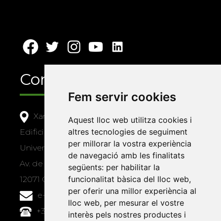
Contacte
Fem servir cookies
Xarxa Vives d'Universitats
Aquest lloc web utilitza cookies i
altres tecnologies de seguiment
Edifici Àgora
per millorar la vostra experiència
Universitat Jaume I, local 10
de navegació amb les finalitats
Av. de Vicent Sos Baynat, s/n
següents:
per habilitar la
funcionalitat bàsica del lloc web
,
12071 Castelló de la Plana
per oferir una millor experiència al
e-buc@vives.org
lloc web
,
per mesurar el vostre
+34 964 72 89 93
interès pels nostres productes i