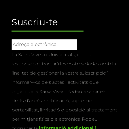
Suscriu-te
La Xarxa Vives d’Universitats, com a
responsable, tractarà les vostres dades amb la
finalitat de gestionar la vostra subscripció i
informar-vos dels actes i activitats que
organitza la Xarxa Vives. Podeu exercir els
drets d’accés, rectificació, supressió,
portabilitat, limitació o oposició al tractament
per mitjans físics o electrònics. Podeu
consultar la
informació addicional i