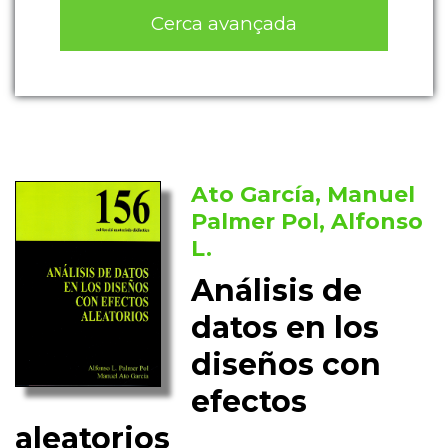
Cerca avançada
Ato García, Manuel
Palmer Pol, Alfonso
L.
Análisis de
datos en los
diseños con
efectos
aleatorios