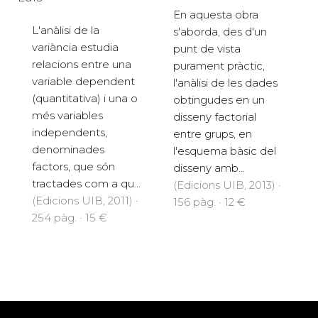
En aquesta obra
L'anàlisi de la
s'aborda, des d'un
variància estudia
punt de vista
relacions entre una
purament pràctic,
variable dependent
l'anàlisi de les dades
(quantitativa) i una o
obtingudes en un
més variables
disseny factorial
independents,
entre grups, en
denominades
l'esquema bàsic del
factors, que són
disseny amb...
tractades com a qu...
(Edicions UIB, 2013) ·
(Edicions UIB, 2011) ·
156 pàg. · 12 €
254 pàg. · 15 €