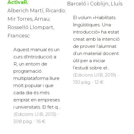
ActivaR.
Barceló i Coblijn, Lluís
Alberich Martí, Ricardo;
El volum «Habilitats
Mir Torres, Arnau;
lingüístiques. Una
Rosselló Llompart,
introducció» ha estat
Francesc
creat amb la intenció
de proveir l’alumnat
Aquest manual és un
d’un material docent
curs d'introducció a
útil per a iniciar
R, un entorn de
l’estudi sobre el...
programació
(Edicions UIB, 2019) ·
multiplataforma lliure
130 pàg. · 12 €
molt popular i que
cada dia és més
emprat en empreses
i universitats. El fet q...
(Edicions UIB, 2013) ·
308 pàg. · 16 €