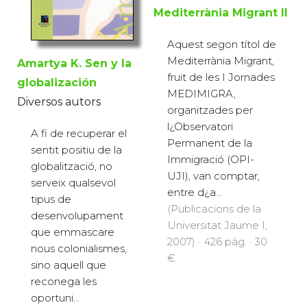
Mediterrània Migrant II
Aquest segon títol de
Mediterrània Migrant,
Amartya K. Sen y la
fruit de les I Jornades
globalización
MEDIMIGRA,
Diversos autors
organitzades per
l¿Observatori
A fi de recuperar el
Permanent de la
sentit positiu de la
Immigració (OPI-
globalització, no
UJI), van comptar,
serveix qualsevol
entre d¿a...
tipus de
(Publicacions de la
desenvolupament
Universitat Jaume I,
que emmascare
2007) · 426 pàg. · 30
nous colonialismes,
€
sino aquell que
reconega les
oportuni...