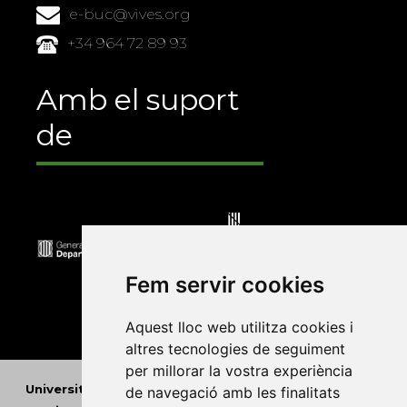
e-buc@vives.org
+34 964 72 89 93
Amb el suport
de
Fem servir cookies
Aquest lloc web utilitza cookies i
altres tecnologies de seguiment
per millorar la vostra experiència
Universitat Abat Oliba CEU
•
Universitat d'Alacant
•
de navegació amb les finalitats