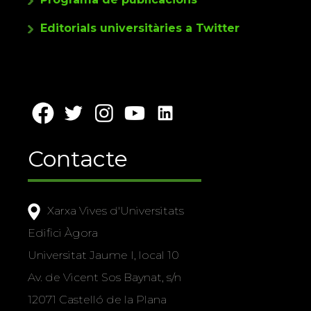
Editorials universitàries a Twitter
Contacte
Xarxa Vives d'Universitats
Edifici Àgora
Universitat Jaume I, local 10
Av. de Vicent Sos Baynat, s/n
12071 Castelló de la Plana