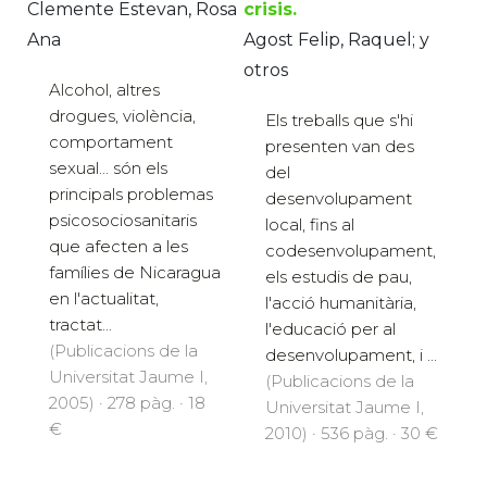
Clemente Estevan, Rosa
crisis.
Ana
Agost Felip, Raquel; y
otros
Alcohol, altres
drogues, violència,
Els treballs que s'hi
comportament
presenten van des
sexual... són els
del
principals problemas
desenvolupament
psicosociosanitaris
local, fins al
que afecten a les
codesenvolupament,
famílies de Nicaragua
els estudis de pau,
en l'actualitat,
l'acció humanitària,
tractat...
l'educació per al
(Publicacions de la
desenvolupament, i ...
Universitat Jaume I,
(Publicacions de la
2005) · 278 pàg. · 18
Universitat Jaume I,
€
2010) · 536 pàg. · 30 €