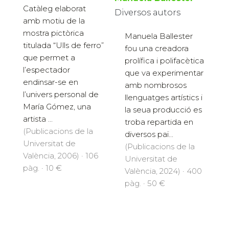
Catàleg elaborat
Diversos autors
amb motiu de la
mostra pictòrica
Manuela Ballester
titulada “Ulls de ferro”
fou una creadora
que permet a
prolífica i polifacètica
l’espectador
que va experimentar
endinsar-se en
amb nombrosos
l’univers personal de
llenguatges artístics i
María Gómez, una
la seua producció es
artista ...
troba repartida en
(Publicacions de la
diversos paï...
Universitat de
(Publicacions de la
València, 2006) · 106
Universitat de
pàg. · 10 €
València, 2024) · 400
pàg. · 50 €