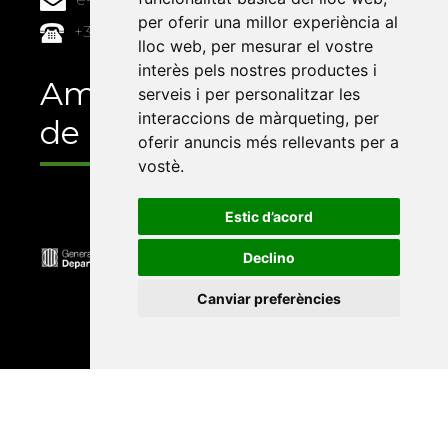
per oferir una millor experiència al
+34 964 72 89 93
lloc web
,
per mesurar el vostre
interès pels nostres productes i
Amb el suport
serveis i per personalitzar les
interaccions de màrqueting
,
per
de
oferir anuncis més rellevants per a
vostè
.
Estic d’acord
Declino
Canviar preferències
Universitat Abat Oliba CEU
•
Universitat d'Alacant
•
Universitat d'Andorra
•
Universitat Autònoma de