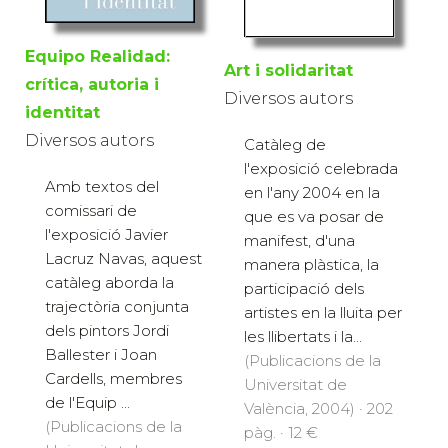
Equipo Realidad:
Art i solidaritat
crítica, autoria i
Diversos autors
identitat
Diversos autors
Catàleg de
l'exposició celebrada
Amb textos del
en l'any 2004 en la
comissari de
que es va posar de
l'exposició Javier
manifest, d'una
Lacruz Navas, aquest
manera plàstica, la
catàleg aborda la
participació dels
trajectòria conjunta
artistes en la lluita per
dels pintors Jordi
les llibertats i la...
Ballester i Joan
(Publicacions de la
Cardells, membres
Universitat de
de l'Equip ...
València, 2004) · 202
(Publicacions de la
pàg. · 12 €