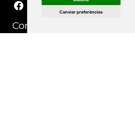
Canviar preferències
Contacte
Xarxa Vives d'Universitats
Edifici Àgora
Universitat Jaume I, local 10
Av. de Vicent Sos Baynat, s/n
12071 Castelló de la Plana
e-buc@vives.org
+34 964 72 89 93
Amb el suport