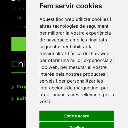
Fem servir cookies
utilitzem les vostres dades per a enviar-vos
informació sobre els actes i activitats que
Aquest lloc web utilitza cookies i
altres tecnologies de seguiment
organitza la Xarxa Vives.
per millorar la vostra experiència
de navegació amb les finalitats
següents:
per habilitar la
funcionalitat bàsica del lloc web
,
per oferir una millor experiència al
Enllaços
lloc web
,
per mesurar el vostre
interès pels nostres productes i
serveis i per personalitzar les
Programa de publicacions
interaccions de màrqueting
,
per
oferir anuncis més rellevants per a
Editorials universitàries a Twitter
vostè
.
Estic d’acord
Declino