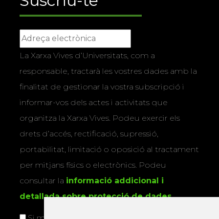
Suscriu-te
La Xarxa Vives d’Universitats, com a
responsable, tractarà les vostres dades amb la
finalitat de gestionar la vostra subscripció i
informar-vos dels actes i activitats que
organitza la Xarxa Vives. Podeu exercir els
drets d’accés, rectificació, supressió,
portabilitat, limitació o oposició al tractament
per mitjans físics o electrònics. Podeu
consultar la
informació addicional i
detallada sobre protecció de dades
.
Si marqueu aquesta casella, consentiu que