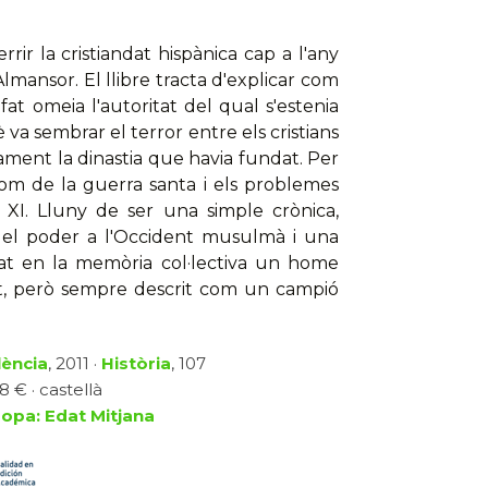
rir la cristiandat hispànica cap a l'any
ansor. El llibre tracta d'explicar com
fat omeia l'autoritat del qual s'estenia
 va sembrar el terror entre els cristians
ament la dinastia que havia fundat. Per
nom de la guerra santa i els problemes
e XI. Lluny de ser una simple crònica,
re el poder a l'Occident musulmà i una
xat en la memòria col·lectiva un home
at, però sempre descrit com un campió
lència
, 2011 ·
Història
, 107
8 € · castellà
ropa: Edat Mitjana