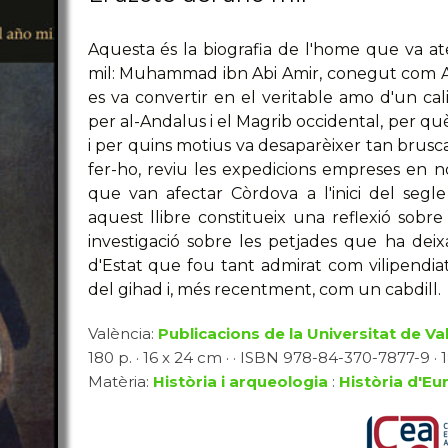
Aquesta és la biografia de l'home que va ater
mil: Muhammad ibn Abi Amir, conegut com Alm
es va convertir en el veritable amo d'un cali
per al-Andalus i el Magrib occidental, per què
i per quins motius va desaparèixer tan brusc
fer-ho, reviu les expedicions empreses en 
que van afectar Còrdova a l'inici del segl
aquest llibre constitueix una reflexió sob
investigació sobre les petjades que ha dei
d'Estat que fou tant admirat com vilipendi
del gihad i, més recentment, com un cabdill.
València:
Publicacions de la Universitat de Va
180 p. · 16 x 24 cm · · ISBN 978-84-370-7877-9 · 1
Matèria:
Història i arqueologia
:
Història d'Eu