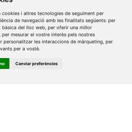
a cookies i altres tecnologies de seguiment per
riència de navegació amb les finalitats següents:
per
at bàsica del lloc web
,
per oferir una millor
,
per mesurar el vostre interès pels nostres
er personalitzar les interaccions de màrqueting
,
per
evants per a vostè
.
ino
Canviar preferències
•
Universitat de Barcelona
•
Universitat CEU Cardenal
itat Jaume I
•
Universitat de Lleida
•
Universitat Miguel
ca de Catalunya
•
Universitat Politècnica de València
•
t de València
•
Universitat de Vic - Universitat Central de