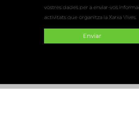
vostres dades per a enviar-vos informac
activitats que organitza la Xarxa Vives.
Universitat Abat Oliba CEU
•
Universitat d'Alacant
•
Herrera
•
Universitat de Girona
•
Universitat de les Ill
Hernández d'Elx
•
Universitat Oberta de Catalunya
•
Universitat Pompeu Fabra
•
Universitat Ramon Llull
•
U