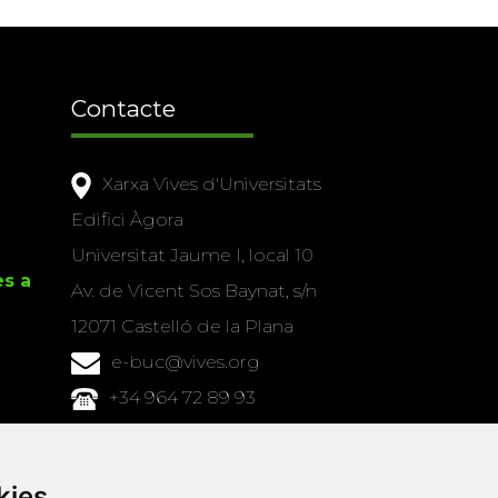
Contacte
Xarxa Vives d'Universitats
Edifici Àgora
Universitat Jaume I, local 10
es a
Av. de Vicent Sos Baynat, s/n
12071 Castelló de la Plana
e-buc@vives.org
+34 964 72 89 93
Amb el suport
de
kies