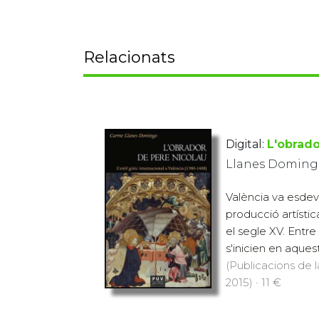
Relacionats
Digital:
L'obrado
Llanes Doming
València va esdev
producció artísti
el segle XV. Entre
s'inicien en aquests
(Publicacions de l
2015) · 11 €