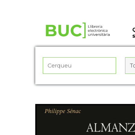
Actualitza les preferències de les cookies
To