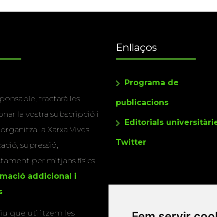
Enllaços
Programa de
ponsable, tractarà les
publicacions
nar la vostra subscripció i
Editorials universitàri
 organitza la Xarxa Vives.
Twitter
cació, supressió,
actament per mitjans físics
rmació addicional i
s
.
u que utilitzem les
Fem servir coo