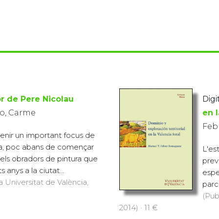
r de Pere Nicolau
Digit
o, Carme
en l
Feb
enir un important focus de
ca, poc abans de començar
L'est
 els obradors de pintura que
previ
 anys a la ciutat...
espe
a Universitat de València,
parc
(Pub
2014) · 11 €