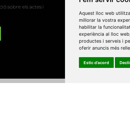
ió sobre els actes i
Aquest lloc web utilitz
millorar la vostra expe
habilitar la funcionalit
experiència al lloc web
productes i serveis i p
oferir anuncis més rell
Estic d’acord
Decl
Universitat d'Andorra
•
Universitat Autònoma de Barcelona
es Balears
•
Universitat Internacional de Catalunya
•
Univers
Universitat de Perpinyà Via Domitia
•
Universitat Politècni
niversitat Rovira i Virgili
•
Universitat de Sàsser
•
Universita
Catalunya