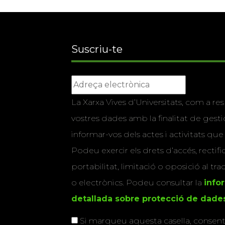
Suscriu-te
La Xarxa Vives d’Universitats, com a res
vostres dades amb la finalitat de gestio
informar-vos dels actes i activitats que
Podeu exercir els drets d’accés, rectifi
portabilitat, limitació o oposició al tr
o electrònics. Podeu consultar la
info
detallada sobre protecció de dade
Si marqueu aquesta casella, consenti