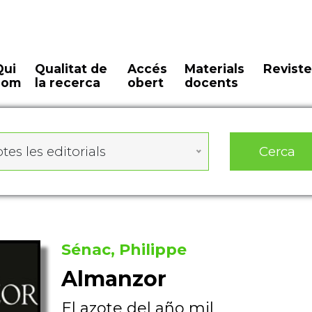
Qui
Qualitat de
Accés
Materials
Reviste
som
la recerca
obert
docents
Cerca
tes les editorials
Sénac, Philippe
Almanzor
El azote del año mil