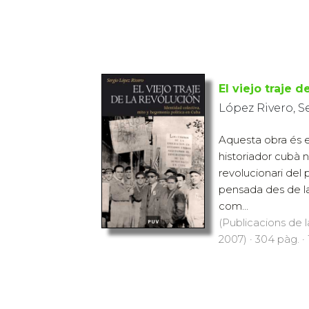
El viejo traje d
López Rivero, S
Aquesta obra és e
historiador cubà n
revolucionari del
pensada des de la
com...
(Publicacions de l
2007) · 304 pàg. ·