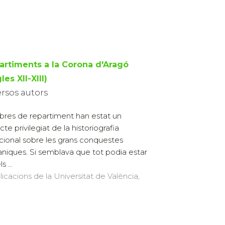
artiments a la Corona d'Aragó
les XII-XIII)
ersos autors
llibres de repartiment han estat un
te privilegiat de la historiografia
icional sobre les grans conquestes
àniques. Si semblava que tot podia estar
ls ...
licacions de la Universitat de València,