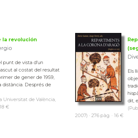
e la revolución
Rep
ergio
(seg
Div
l punt de vista d'un
ascut al costat del resultat
Els 
 primer de gener de 1959,
objec
 distància. Després de
trad
hisp
a Universitat de València,
dit, e
 18 €
(Pub
2007) · 276 pàg. · 16 €