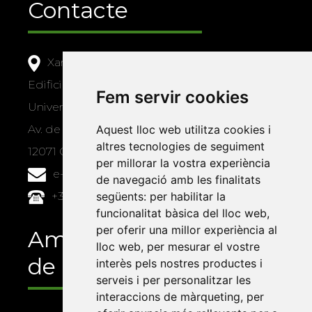
Contacte
Xarxa Vives d'Universitats
Edifici Àgora
Fem servir cookies
Universitat Jaume I, local 10
Av. de Vicent Sos Baynat, s/n
Aquest lloc web utilitza cookies i
altres tecnologies de seguiment
12071 Castelló de la Plana
per millorar la vostra experiència
e-buc@vives.org
de navegació amb les finalitats
+34 964 72 89 93
següents:
per habilitar la
funcionalitat bàsica del lloc web
,
per oferir una millor experiència al
Amb el suport
lloc web
,
per mesurar el vostre
de
interès pels nostres productes i
serveis i per personalitzar les
interaccions de màrqueting
,
per