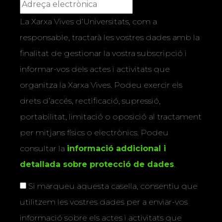
La Xarxa Vives d’Universitats, com a
responsable, tractarà les vostres dades amb la
finalitat de gestionar la vostra subscripció i
informar-vos dels actes i activitats que
organitza la Xarxa Vives. Podeu exercir els
drets d’accés, rectificació, supressió,
portabilitat, limitació o oposició al tractament
per mitjans físics o electrònics. Podeu
consultar la
informació addicional i
detallada sobre protecció de dades
.
Si marqueu aquesta casella, consentiu que
utilitzem les vostres dades per a enviar-vos
informació sobre els actes i activitats que