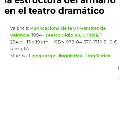
la estructura del armario
en el teatro dramático
València:
Publicacions de la Universitat de
València
, 1994 ·
Teatro Siglo XX. Crítica
, 1
224 p. · 13 x 19 cm · · ISBN 978-84-370-1710-5 · 9 €
· castellà
Matèria:
Llenguatge i lingüística
:
Lingüística