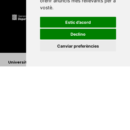
oferir anuncis més rellevants per a
vostè
.
Estic d’acord
Declino
Canviar preferències
Universitat Abat Oliba CEU
•
Universitat d'Alacant
•
Universitat d'Andorra
•
Universitat Autònoma de
Barcelona
•
Universitat de Barcelona
•
Universitat
CEU Cardenal Herrera
•
Universitat de Girona
•
Universitat de les Illes Balears
•
Universitat
Internacional de Catalunya
•
Universitat Jaume I
•
Universitat de Lleida
•
Universitat Miguel Hernández
d'Elx
•
Universitat Oberta de Catalunya
•
Universitat
de Perpinyà Via Domitia
•
Universitat Politècnica de
Catalunya
•
Universitat Politècnica de València
•