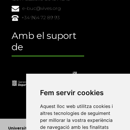
e-buc@vives.org
+34 964 72 89 93
Amb el suport
de
Fem servir cookies
Aquest lloc web utilitza cookies i
altres tecnologies de seguiment
per millorar la vostra experiència
de navegació amb les finalitats
Universitat Abat Oliba CEU
•
Universitat d'Alacant
•