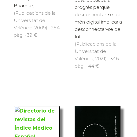
Buarque, ...
progrés perquè
(Publicacions de la
desconnectar-se del
Universitat de
món digital implicaria
València, 2009) · 284
desconnectar-se del
pàg. · 39 €
fut...
(Publicacions de la
Universitat de
València, 2021) · 346
pàg. · 44 €