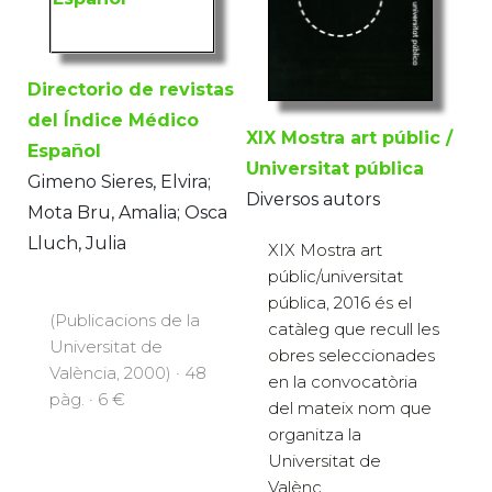
Directorio de revistas
del Índice Médico
XIX Mostra art públic /
Español
Universitat pública
Gimeno Sieres, Elvira;
Diversos autors
Mota Bru, Amalia; Osca
Lluch, Julia
XIX Mostra art
públic/universitat
pública, 2016 és el
(Publicacions de la
catàleg que recull les
Universitat de
obres seleccionades
València, 2000) · 48
en la convocatòria
pàg. · 6 €
del mateix nom que
organitza la
Universitat de
Valènc...