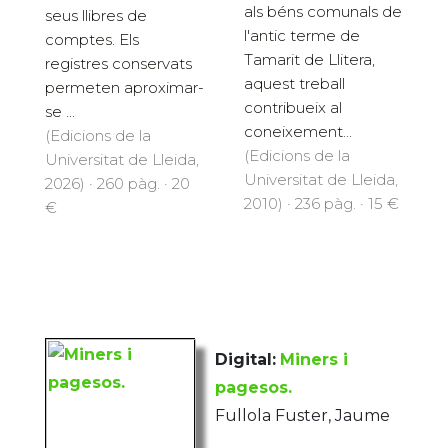
als béns comunals de
seus llibres de
l'antic terme de
comptes. Els
Tamarit de Llitera,
registres conservats
aquest treball
permeten aproximar-
contribueix al
se ...
coneixement...
(Edicions de la
(Edicions de la
Universitat de Lleida,
Universitat de Lleida,
2026) · 260 pàg. · 20
2010) · 236 pàg. · 15 €
€
Digital:
Miners i
pagesos.
Fullola Fuster, Jaume