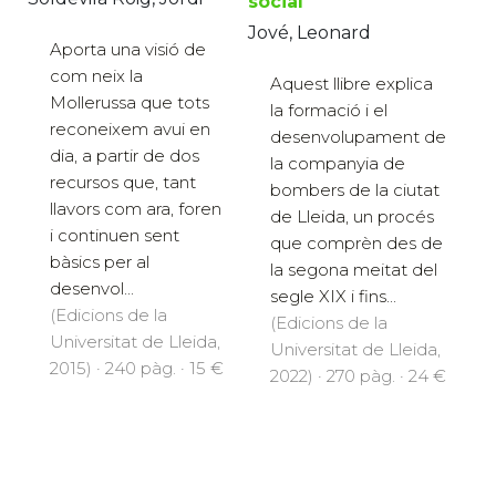
social
Jové, Leonard
Aporta una visió de
com neix la
Aquest llibre explica
Mollerussa que tots
la formació i el
reconeixem avui en
desenvolupament de
dia, a partir de dos
la companyia de
recursos que, tant
bombers de la ciutat
llavors com ara, foren
de Lleida, un procés
i continuen sent
que comprèn des de
bàsics per al
la segona meitat del
desenvol...
segle XIX i fins...
(Edicions de la
(Edicions de la
Universitat de Lleida,
Universitat de Lleida,
2015) · 240 pàg. · 15 €
2022) · 270 pàg. · 24 €