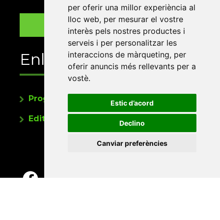
per oferir una millor experiència al
lloc web
,
per mesurar el vostre
interès pels nostres productes i
serveis i per personalitzar les
Enllaços
interaccions de màrqueting
,
per
oferir anuncis més rellevants per a
vostè
.
Programa de publicacions
Estic d’acord
Editorials universitàries a Twitter
Declino
Canviar preferències
Contacte