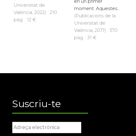
en un primer
Universitat de
moment. Aquestes...
València, 2022) · 210
(Publicacions de la
pàg. · 12 €
Universitat de
València, 2017) · 370
pàg. · 31 €
Suscriu-te