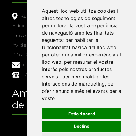
Aquest lloc web utilitza cookies i
Xarxa Vives d'Universitats
altres tecnologies de seguiment
per millorar la vostra experiència
Edifici Àgora
de navegació amb les finalitats
Universitat Jaume I, local 10
següents:
per habilitar la
Av. de Vicent Sos Baynat, s/n
funcionalitat bàsica del lloc web
,
per oferir una millor experiència al
12071 Castelló de la Plana
lloc web
,
per mesurar el vostre
e-buc@vives.org
interès pels nostres productes i
+34 964 72 89 93
serveis i per personalitzar les
interaccions de màrqueting
,
per
Amb el suport
oferir anuncis més rellevants per a
vostè
.
de
Estic d’acord
Declino