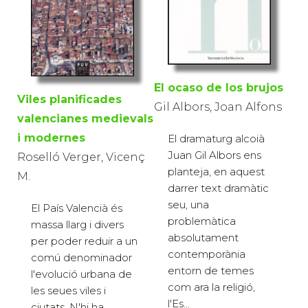
El ocaso de los brujos
Viles planificades
Gil Albors, Joan Alfons
valencianes medievals
i modernes
El dramaturg alcoià
Juan Gil Albors ens
Roselló Verger, Vicenç
planteja, en aquest
M.
darrer text dramàtic
seu, una
El País Valencià és
problemàtica
massa llarg i divers
absolutament
per poder reduir a un
contemporània
comú denominador
entorn de temes
l'evolució urbana de
com ara la religió,
les seues viles i
l'Es...
ciutats. N'hi ha