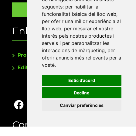
següents:
per habilitar la
funcionalitat bàsica del lloc web
,
per oferir una millor experiència al
Enllaços
lloc web
,
per mesurar el vostre
interès pels nostres productes i
serveis i per personalitzar les
interaccions de màrqueting
,
per
Programa de publicacions
oferir anuncis més rellevants per a
vostè
.
Editorials universitàries a Twitter
Estic d’acord
Declino
Canviar preferències
Contacte