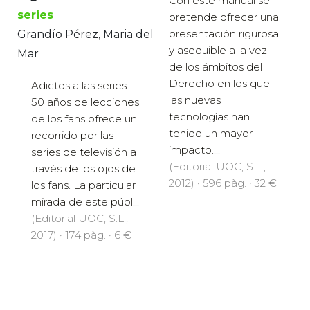
Con este manual se
series
pretende ofrecer una
presentación rigurosa
Grandío Pérez, Maria del
y asequible a la vez
Mar
de los ámbitos del
Derecho en los que
Adictos a las series.
las nuevas
50 años de lecciones
tecnologías han
de los fans ofrece un
tenido un mayor
recorrido por las
impacto....
series de televisión a
(Editorial UOC, S.L.,
través de los ojos de
2012) · 596 pàg. · 32 €
los fans. La particular
mirada de este públ...
(Editorial UOC, S.L.,
2017) · 174 pàg. · 6 €