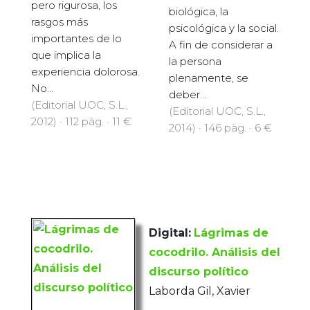
pero rigurosa, los
biológica, la
rasgos más
psicológica y la social.
importantes de lo
A fin de considerar a
que implica la
la persona
experiencia dolorosa.
plenamente, se
No...
deber...
(Editorial UOC, S.L.,
(Editorial UOC, S.L.,
2012) · 112 pàg. · 11 €
2014) · 146 pàg. · 6 €
Digital:
Lágrimas de
cocodrilo. Análisis del
discurso político
Laborda Gil, Xavier