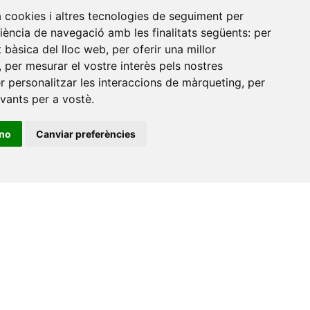
a cookies i altres tecnologies de seguiment per
riència de navegació amb les finalitats següents:
per
at bàsica del lloc web
,
per oferir una millor
,
per mesurar el vostre interès pels nostres
er personalitzar les interaccions de màrqueting
,
per
evants per a vostè
.
ino
Canviar preferències
•
Universitat de Barcelona
•
Universitat CEU Cardenal
itat Jaume I
•
Universitat de Lleida
•
Universitat Miguel
ca de Catalunya
•
Universitat Politècnica de València
•
t de València
•
Universitat de Vic - Universitat Central de