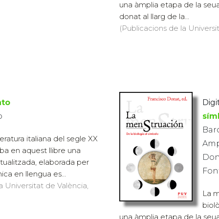
una àmplia etapa de la seua 
donat al llarg de la...
(Publicacions de la Universit
nto
Digit
o
sím
Baro
iteratura italiana del segle XX
Amp
ba en aquest llibre una
Don
ctualitzada, elaborada per
Fon
ca en llengua es...
a Universitat de València,
La m
biol
una àmplia etapa de la seua 