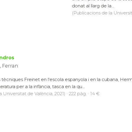
donat al llarg de la...
(Publicacions de la Universit
ndros
, Ferran
s tècniques Freinet en l'escola espanyola i en la cubana, Her
eratura per a la infància, tasca en la qu...
a Universitat de València, 2021) · 222 pàg. · 14 €