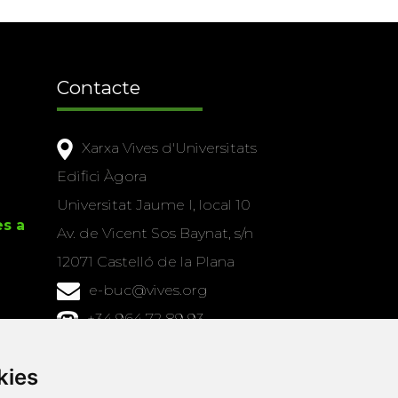
Contacte
Xarxa Vives d'Universitats
Edifici Àgora
Universitat Jaume I, local 10
es a
Av. de Vicent Sos Baynat, s/n
12071 Castelló de la Plana
e-buc@vives.org
+34 964 72 89 93
Amb el suport
kies
de