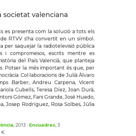
a societat valenciana
 es presenta com la solució a tots els
de RTVV s'ha convertit en un símbol.
a per saquejar la radiotelevisió pública
ats i compromesos, escrits mentre es
stòria del País Valencià, que planteja
s. Potser la més important és que, per
ocràcia. Col·laboracions de Julià Àlvaro
mps Barber, Andreu Carpena, Vicent
riola Cubells, Teresa Díez, Joan Durà,
 Antoni Gómez, Fani Grande, José Huedo,
a, Josep Rodríguez, Rosa Solbes, Júlia
lència
, 2013 ·
Encuadres
, 3
5 €