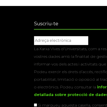
Suscriu-te
La Xarxa Vives d’Universitats, com a res
vostres dades amb la finalitat de gestio
informar-vos dels actes i activitats que
Podeu exercir els drets d’accés, rectifi
portabilitat, limitació o oposició al tr
o electrònics. Podeu consultar la
info
detallada sobre protecció de dade
Si marqueu aquesta casella, consenti