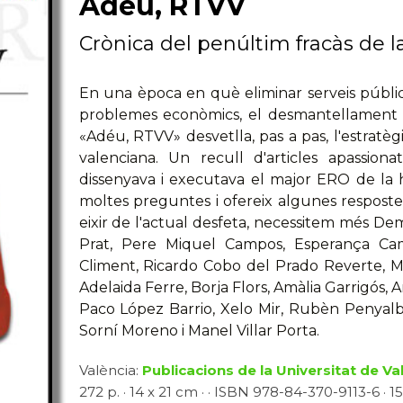
Adéu, RTVV
Crònica del penúltim fracàs de l
En una època en què eliminar serveis públics
problemes econòmics, el desmantellament 
«Adéu, RTVV» desvetlla, pas a pas, l'estratègi
valenciana. Un recull d'articles apassion
dissenyava i executava el major ERO de la hi
moltes preguntes i ofereix algunes resposte
eixir de l'actual desfeta, necessitem més Dem
Prat, Pere Miquel Campos, Esperança Ca
Climent, Ricardo Cobo del Prado Reverte, Ma
Adelaida Ferre, Borja Flors, Amàlia Garrigós,
Paco López Barrio, Xelo Mir, Rubèn Penyalb
Sorní Moreno i Manel Villar Porta.
València:
Publicacions de la Universitat de Va
272 p. · 14 x 21 cm · · ISBN 978-84-370-9113-6 · 1