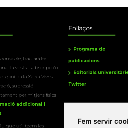
Enllaços
Programa de
ponsable, tractarà les
publicacions
nar la vostra subscripció i
Editorials universitàri
 organitza la Xarxa Vives.
Twitter
cació, supressió,
actament per mitjans físics
rmació addicional i
s
.
Fem servir coo
u que utilitzem les