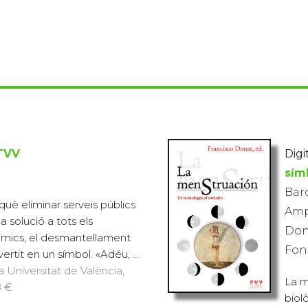
TVV
Digit
sím
Baro
uè eliminar serveis públics
Amp
 solució a tots els
Don
mics, el desmantellament
Fon
rtit en un símbol. «Adéu, ...
a Universitat de València,
La m
8 €
biol