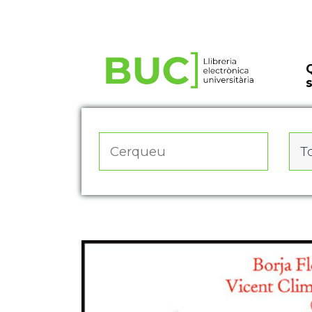
Actualitza les preferències de les cookies
To