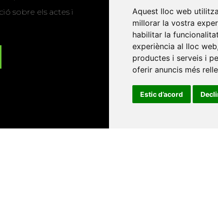
Aquest lloc web utilitz
ió sobre els actes i
millorar la vostra expe
habilitar la funcionalit
experiència al lloc web
productes i serveis i p
oferir anuncis més rell
Estic d’acord
Decl
Universitat d'Andorra
•
Universitat Autònoma de Barcelona
es Balears
•
Universitat Internacional de Catalunya
•
Univers
Universitat de Perpinyà Via Domitia
•
Universitat Politècni
niversitat Rovira i Virgili
•
Universitat de Sàsser
•
Universita
Catalunya