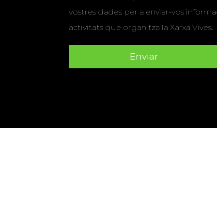
vostres dades per a enviar-vos informac
activitats que organitza la Xarxa Vives.
Universitat Abat Oliba CEU
•
Universitat d'Alacant
•
Herrera
•
Universitat de Girona
•
Universitat de les Ill
Hernández d'Elx
•
Universitat Oberta de Catalunya
•
Universitat Pompeu Fabra
•
Universitat Ramon Llull
•
U