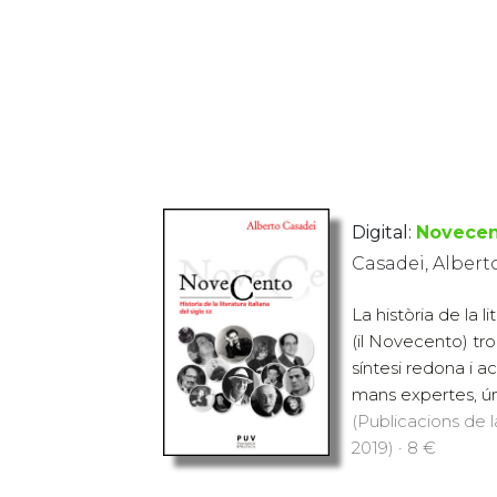
Digital:
Novece
Casadei, Albert
La història de la l
(il Novecento) tro
síntesi redona i a
mans expertes, úni
(Publicacions de l
2019) · 8 €