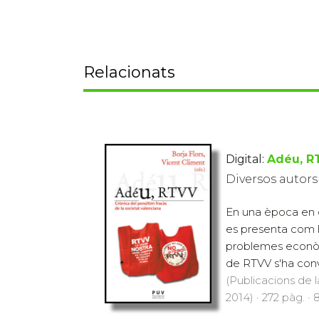
Relacionats
Digital:
Adéu, R
Diversos autors
En una època en q
es presenta com la
problemes econò
de RTVV s'ha conve
(Publicacions de l
2014) · 272 pàg. · 