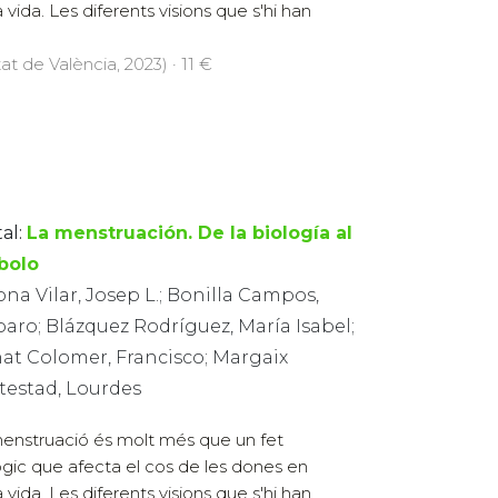
vida. Les diferents visions que s'hi han
at de València, 2023) · 11 €
al:
La menstruación. De la biología al
bolo
na Vilar, Josep L.; Bonilla Campos,
aro; Blázquez Rodríguez, María Isabel;
at Colomer, Francisco; Margaix
testad, Lourdes
enstruació és molt més que un fet
ògic que afecta el cos de les dones en
vida. Les diferents visions que s'hi han