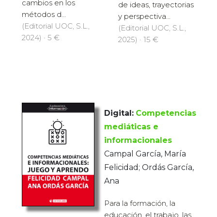
cambios en los
de ideas, trayectorias
métodos d...
y perspectiva...
(Editorial UOC, S.L.,
(Editorial UOC, S.L.,
2024) · 5 €
2025) · 15 €
Digital:
Competencias
mediáticas e
informacionales
Campal García, María
Felicidad; Ordás García,
Ana
Para la formación, la
educación, el trabajo, las