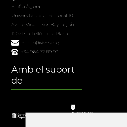
Edifici Àgora
Universitat Jaume I, local 10
Av. de Vicent Sos Baynat, s/n
12071 Castelló de la Plana
e-buc@vives.org
+34 964 72 89 93
Amb el suport
de