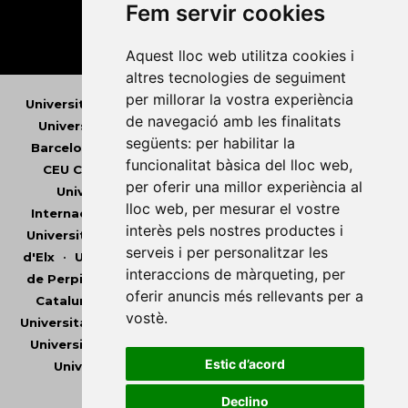
Fem servir cookies
Aquest lloc web utilitza cookies i
altres tecnologies de seguiment
per millorar la vostra experiència
Universitat Abat Oliba CEU
•
Universitat d'Alacant
•
de navegació amb les finalitats
Universitat d'Andorra
•
Universitat Autònoma de
següents:
per habilitar la
Barcelona
•
Universitat de Barcelona
•
Universitat
funcionalitat bàsica del lloc web
,
CEU Cardenal Herrera
•
Universitat de Girona
•
per oferir una millor experiència al
Universitat de les Illes Balears
•
Universitat
lloc web
,
per mesurar el vostre
Internacional de Catalunya
•
Universitat Jaume I
•
interès pels nostres productes i
Universitat de Lleida
•
Universitat Miguel Hernández
serveis i per personalitzar les
d'Elx
•
Universitat Oberta de Catalunya
•
Universitat
interaccions de màrqueting
,
per
de Perpinyà Via Domitia
•
Universitat Politècnica de
oferir anuncis més rellevants per a
Catalunya
•
Universitat Politècnica de València
•
vostè
.
Universitat Pompeu Fabra
•
Universitat Ramon Llull
•
Universitat Rovira i Virgili
•
Universitat de Sàsser
•
Estic d’acord
Universitat de València
•
Universitat de Vic -
Universitat Central de Catalunya
Declino