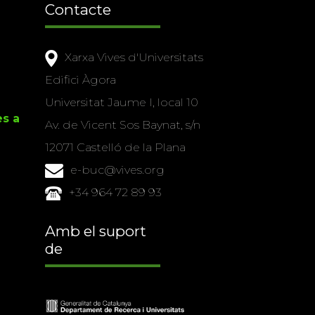
Contacte
Xarxa Vives d'Universitats
Edifici Àgora
Universitat Jaume I, local 10
es a
Av. de Vicent Sos Baynat, s/n
12071 Castelló de la Plana
e-buc@vives.org
+34 964 72 89 93
Amb el suport
de