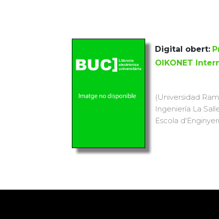
Digital obert:
P
OIKONET Inter
(Universidad Ramó
Ingeniería La Sall
Escola d'Enginyeria