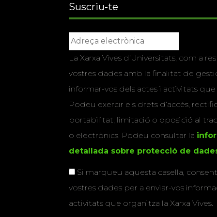
Suscriu-te
La Xarxa Vives d’Universitats, com a res
vostres dades amb la finalitat de gestio
informar-vos dels actes i activitats que
Podeu exercir els drets d’accés, rectifi
portabilitat, limitació o oposició al tr
o electrònics. Podeu consultar la
info
detallada sobre protecció de dade
Si marqueu aquesta casella, consenti
vostres dades per a enviar-vos informac
activitats que organitza la Xarxa Vives.