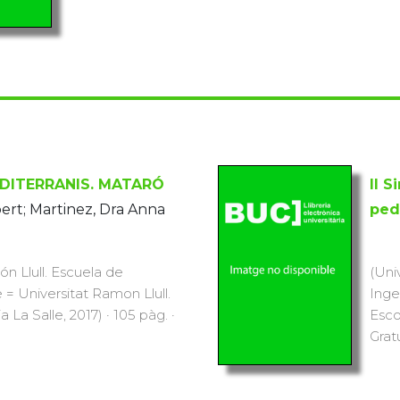
DITERRANIS. MATARÓ
II 
ert; Martinez, Dra Anna
ped
n Llull. Escuela de
(Uni
e = Universitat Ramon Llull.
Inge
 La Salle, 2017) · 105 pàg. ·
Escol
Grat