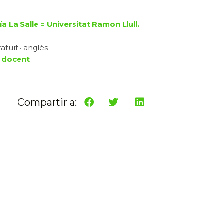
a La Salle = Universitat Ramon Llull.
atuït · anglès
 docent
Compartir a: