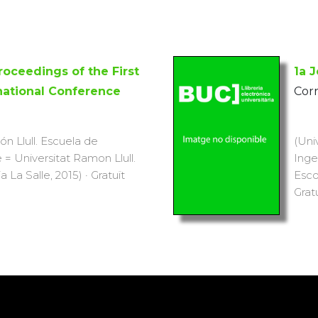
roceedings of the First
1a 
national Conference
Corr
n Llull. Escuela de
(Uni
e = Universitat Ramon Llull.
Inge
 La Salle, 2015) · Gratuït
Escol
Grat