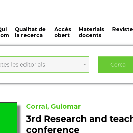
Qui
Qualitat de
Accés
Materials
Reviste
som
la recerca
obert
docents
Cerca
tes les editorials
Corral, Guiomar
3rd Research and teac
conference