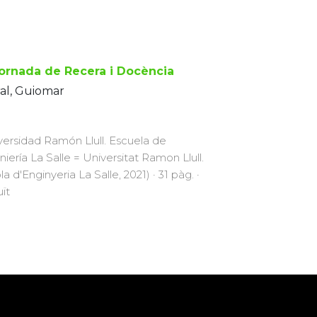
Jornada de Recera i Docència
al, Guiomar
versidad Ramón Llull. Escuela de
niería La Salle = Universitat Ramon Llull.
a d'Enginyeria La Salle, 2021) · 31 pàg. ·
uït