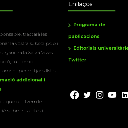
Enllaços
Programa de
ponsable, tractarà les
publicacions
nar la vostra subscripció i
Editorials universitàri
 organitza la Xarxa Vives.
Twitter
cació, supressió,
actament per mitjans físics
rmació addicional i
s
.
u que utilitzem les
ió sobre els actes i