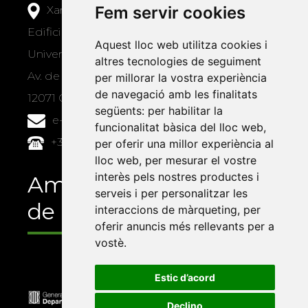
Fem servir cookies
Xarxa Vives d'Universitats
Edifici Àgora
Aquest lloc web utilitza cookies i
Universitat Jaume I, local 10
altres tecnologies de seguiment
Av. de Vicent Sos Baynat, s/n
per millorar la vostra experiència
de navegació amb les finalitats
12071 Castelló de la Plana
següents:
per habilitar la
e-buc@vives.org
funcionalitat bàsica del lloc web
,
+34 964 72 89 93
per oferir una millor experiència al
lloc web
,
per mesurar el vostre
interès pels nostres productes i
Amb el suport
serveis i per personalitzar les
de
interaccions de màrqueting
,
per
oferir anuncis més rellevants per a
vostè
.
Estic d’acord
Declino