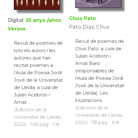
Chus Pato
Digital:
25 anys /años
Pato Díaz, Chus
Versos
Recull de poemes de
Recull de poemes de
Chus Pato, a cura de
tots els autors i les
Julián Acebrón i
autores que han
Amat Baró
recitat poemes a
(responsables de
l’Aula de Poesia Jordi
l’Aula de Poesia Jordi
Jové de la Universitat
Jové de la Universitat
de Lleida, a cura de
de Lleida). Les
Julián Acebrón i
il·lustracions ...
Amat ...
(Edicions de la
(Edicions de la
Universitat de Lleida,
Universitat de Lleida,
2020) · 78 pàg. · 6 €
2020) · 108 pàg. · 1 €