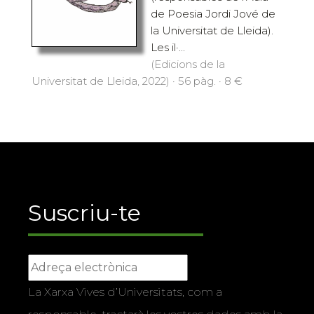
de Poesia Jordi Jové de
la Universitat de Lleida).
Les il·...
(Edicions de la
Universitat de Lleida, 2022) · 56 pàg. · 8 €
Suscriu-te
La Xarxa Vives d’Universitats, com a