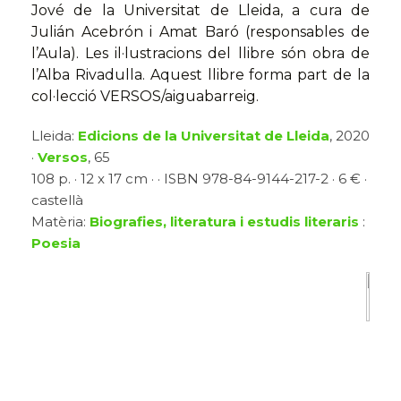
Jové de la Universitat de Lleida, a cura de
Julián Acebrón i Amat Baró (responsables de
l’Aula). Les il·lustracions del llibre són obra de
l’Alba Rivadulla. Aquest llibre forma part de la
col·lecció VERSOS/aiguabarreig.
Lleida:
Edicions de la Universitat de Lleida
, 2020
·
Versos
, 65
108 p. · 12 x 17 cm · · ISBN 978-84-9144-217-2 · 6 € ·
castellà
Matèria:
Biografies, literatura i estudis literaris
:
Poesia