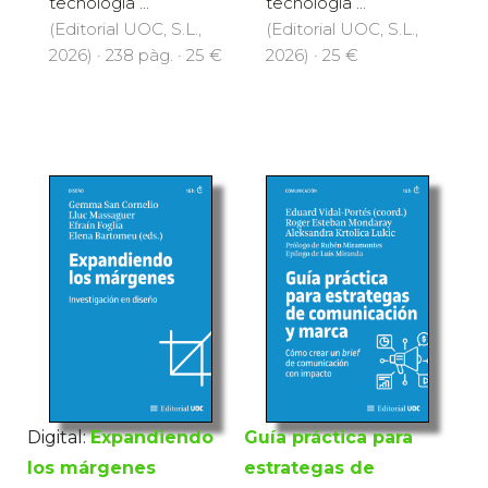
tecnología ...
tecnología ...
(Editorial UOC, S.L.,
(Editorial UOC, S.L.,
2026) · 238 pàg. · 25 €
2026) · 25 €
Digital:
Expandiendo
Guía práctica para
los márgenes
estrategas de