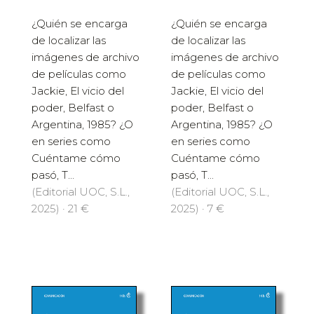
¿Quién se encarga
¿Quién se encarga
de localizar las
de localizar las
imágenes de archivo
imágenes de archivo
de películas como
de películas como
Jackie, El vicio del
Jackie, El vicio del
poder, Belfast o
poder, Belfast o
Argentina, 1985? ¿O
Argentina, 1985? ¿O
en series como
en series como
Cuéntame cómo
Cuéntame cómo
pasó, T...
pasó, T...
(Editorial UOC, S.L.,
(Editorial UOC, S.L.,
2025) · 21 €
2025) · 7 €