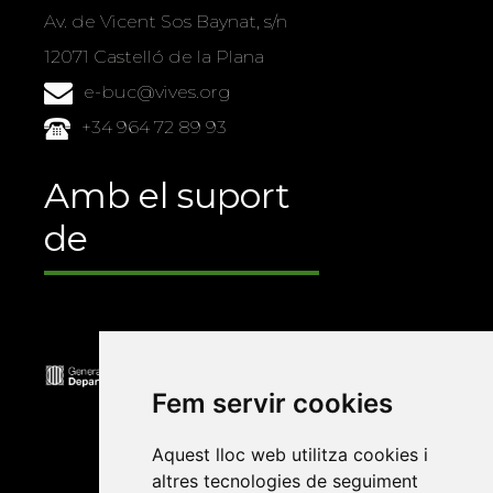
Av. de Vicent Sos Baynat, s/n
12071 Castelló de la Plana
e-buc@vives.org
+34 964 72 89 93
Amb el suport
de
Fem servir cookies
Aquest lloc web utilitza cookies i
altres tecnologies de seguiment