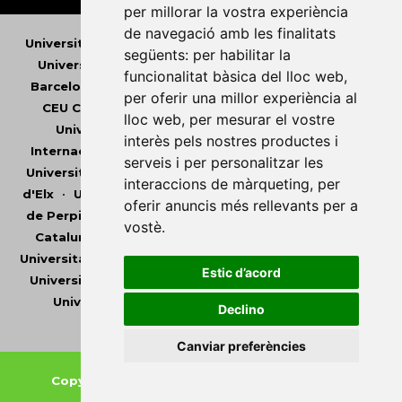
per millorar la vostra experiència
de navegació amb les finalitats
Universitat Abat Oliba CEU
•
Universitat d'Alacant
•
següents:
per habilitar la
Universitat d'Andorra
•
Universitat Autònoma de
funcionalitat bàsica del lloc web
,
Barcelona
•
Universitat de Barcelona
•
Universitat
per oferir una millor experiència al
CEU Cardenal Herrera
•
Universitat de Girona
•
lloc web
,
per mesurar el vostre
Universitat de les Illes Balears
•
Universitat
interès pels nostres productes i
Internacional de Catalunya
•
Universitat Jaume I
•
serveis i per personalitzar les
Universitat de Lleida
•
Universitat Miguel Hernández
interaccions de màrqueting
,
per
d'Elx
•
Universitat Oberta de Catalunya
•
Universitat
oferir anuncis més rellevants per a
de Perpinyà Via Domitia
•
Universitat Politècnica de
vostè
.
Catalunya
•
Universitat Politècnica de València
•
Universitat Pompeu Fabra
•
Universitat Ramon Llull
•
Estic d’acord
Universitat Rovira i Virgili
•
Universitat de Sàsser
•
Universitat de València
•
Universitat de Vic -
Declino
Universitat Central de Catalunya
Canviar preferències
Copyright © 2026
-
Xarxa Vives d'Universitats