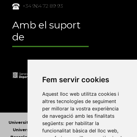
+34 964 72 89 93
Amb el suport
de
Fem servir cookies
Aquest lloc web utilitza cookies i
altres tecnologies de seguiment
per millorar la vostra experiència
de navegació amb les finalitats
Universitat Abat Oliba CEU
•
Universitat d'Alacant
•
següents:
per habilitar la
Universitat d'Andorra
•
Universitat Autònoma de
funcionalitat bàsica del lloc web
,
Barcelona
•
Universitat de Barcelona
•
Universitat