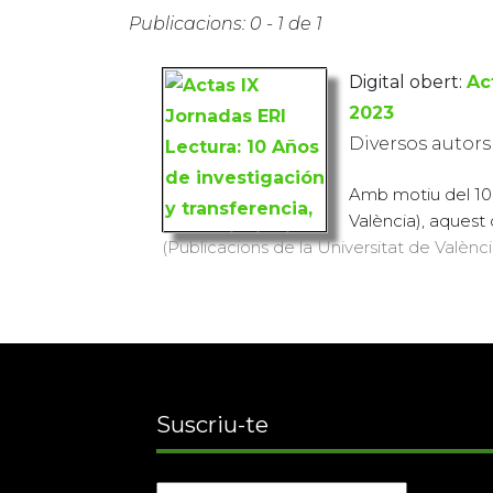
Publicacions: 0 - 1 de 1
Digital obert:
Ac
2023
Diversos autors
Amb motiu del 10è 
València), aquest 
(Publicacions de la Universitat de València
Suscriu-te