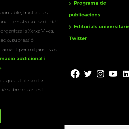
Programa de
ponsable, tractarà les
publicacions
nar la vostra subscripció i
Editorials universitàri
 organitza la Xarxa Vives.
Twitter
cació, supressió,
actament per mitjans físics
rmació addicional i
s
.
u que utilitzem les
ió sobre els actes i