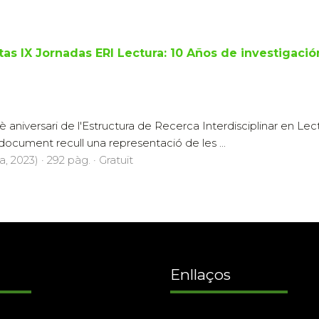
tas IX Jornadas ERI Lectura: 10 Años de investigación
aniversari de l'Estructura de Recerca Interdisciplinar en Lect
document recull una representació de les ...
, 2023) · 292 pàg. · Gratuït
Enllaços