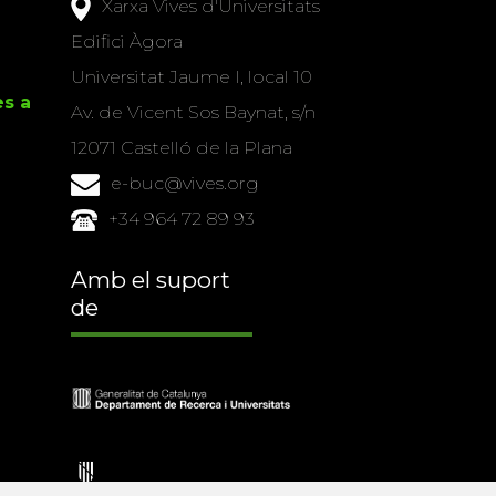
Xarxa Vives d'Universitats
Edifici Àgora
Universitat Jaume I, local 10
es a
Av. de Vicent Sos Baynat, s/n
12071 Castelló de la Plana
e-buc@vives.org
+34 964 72 89 93
Amb el suport
de