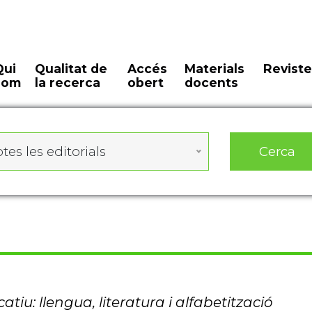
Qui
Qualitat de
Accés
Materials
Reviste
som
la recerca
obert
docents
Cerca
tes les editorials
atiu: llengua, literatura i alfabetització