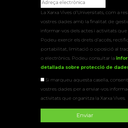
La Xarxa Vives d’Universitats, com a res
vostres dades amb la finalitat de gestio
informar-vos dels actes i activitats que
Podeu exercir els drets d’accés, rectifi
portabilitat, limitació o oposició al tr
o electrònics. Podeu consultar la
info
detallada sobre protecció de dade
Si marqueu aquesta casella, consenti
vostres dades per a enviar-vos informac
activitats que organitza la Xarxa Vives.