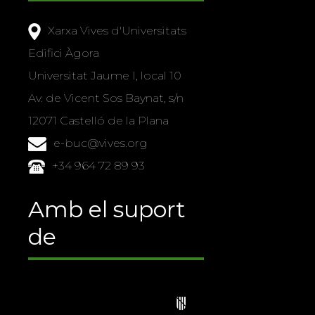
Xarxa Vives d'Universitats
Edifici Àgora
Universitat Jaume I, local 10
Av. de Vicent Sos Baynat, s/n
12071 Castelló de la Plana
e-buc@vives.org
+34 964 72 89 93
Amb el suport
de