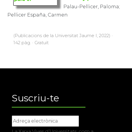
Palau-Pellicer, Paloma;
Pellicer España, Carmen
(Publicacions de la Universitat Jaume I, 2022) ·
142 pàg. · Gratuït
Suscriu-te
La Xarxa Vives d’Universitats, com a