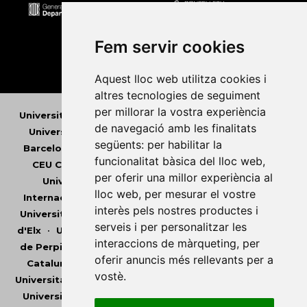
Fem servir cookies
Aquest lloc web utilitza cookies i
altres tecnologies de seguiment
per millorar la vostra experiència
Universitat Abat Oliba CEU
•
Universitat d'Alacant
•
de navegació amb les finalitats
Universitat d'Andorra
•
Universitat Autònoma de
següents:
per habilitar la
Barcelona
•
Universitat de Barcelona
•
Universitat
funcionalitat bàsica del lloc web
,
CEU Cardenal Herrera
•
Universitat de Girona
•
per oferir una millor experiència al
Universitat de les Illes Balears
•
Universitat
lloc web
,
per mesurar el vostre
Internacional de Catalunya
•
Universitat Jaume I
•
interès pels nostres productes i
Universitat de Lleida
•
Universitat Miguel Hernández
serveis i per personalitzar les
d'Elx
•
Universitat Oberta de Catalunya
•
Universitat
interaccions de màrqueting
,
per
de Perpinyà Via Domitia
•
Universitat Politècnica de
oferir anuncis més rellevants per a
Catalunya
•
Universitat Politècnica de València
•
vostè
.
Universitat Pompeu Fabra
•
Universitat Ramon Llull
•
Universitat Rovira i Virgili
•
Universitat de Sàsser
•