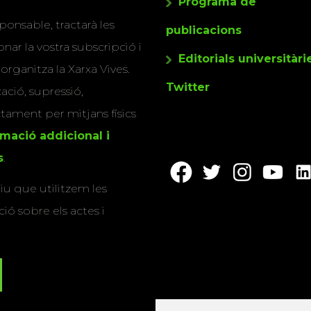
ponsable, tractarà les
publicacions
nar la vostra subscripció i
Editorials universitàri
 organitza la Xarxa Vives.
Twitter
cació, supressió,
actament per mitjans físics
rmació addicional i
s
.
u que utilitzem les
ió sobre els actes i