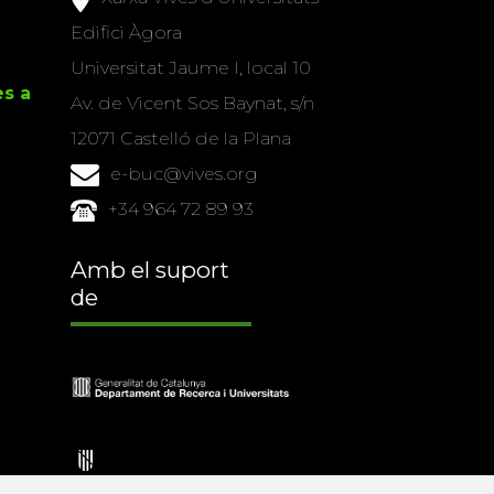
Edifici Àgora
Universitat Jaume I, local 10
es a
Av. de Vicent Sos Baynat, s/n
12071 Castelló de la Plana
e-buc@vives.org
+34 964 72 89 93
Amb el suport
de