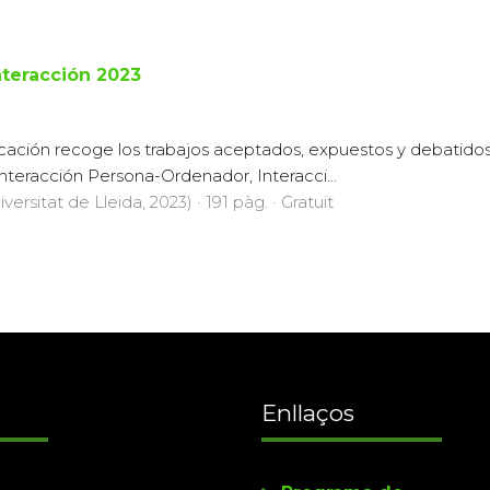
nteracción 2023
cación recoge los trabajos aceptados, expuestos y debatidos
Interacción Persona-Ordenador, Interacci...
versitat de Lleida, 2023) · 191 pàg. · Gratuït
Enllaços
Programa de