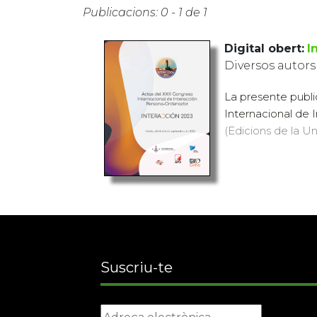
Publicacions: 0 - 1 de 1
Digital obert:
I
Diversos autors
La presente publi
Internacional de 
(Edicions de la Uni
Suscriu-te