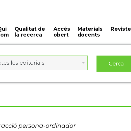
Qui
Qualitat de
Accés
Materials
Reviste
som
la recerca
obert
docents
tes les editorials
Cerca
racció persona-ordinador