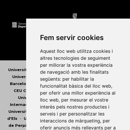
Fem servir cookies
Aquest lloc web utilitza cookies i
altres tecnologies de seguiment
per millorar la vostra experiència
Universitat Abat Oliba CEU
•
Universitat d'Alacant
•
de navegació amb les finalitats
Universitat d'Andorra
•
Universitat Autònoma de
següents:
per habilitar la
Barcelona
•
Universitat de Barcelona
•
Universitat
funcionalitat bàsica del lloc web
,
CEU Cardenal Herrera
•
Universitat de Girona
•
per oferir una millor experiència al
Universitat de les Illes Balears
•
Universitat
lloc web
,
per mesurar el vostre
Internacional de Catalunya
•
Universitat Jaume I
•
interès pels nostres productes i
Universitat de Lleida
•
Universitat Miguel Hernández
serveis i per personalitzar les
d'Elx
•
Universitat Oberta de Catalunya
•
Universitat
interaccions de màrqueting
,
per
de Perpinyà Via Domitia
•
Universitat Politècnica de
oferir anuncis més rellevants per a