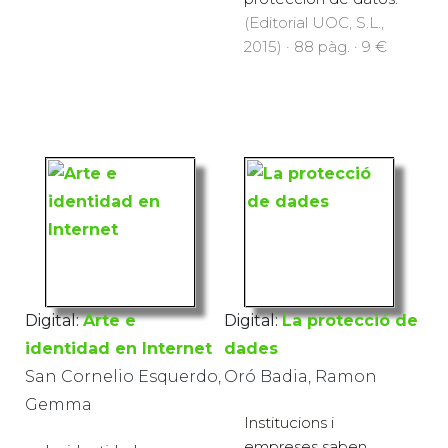
(Editorial UOC, S.L.,
2015) · 88 pàg. · 9 €
Digital:
Arte e
Digital:
La protecció de
identidad en Internet
dades
San Cornelio Esquerdo,
Oró Badia, Ramon
Gemma
Institucions i
empreses saben