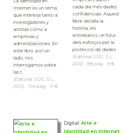
La identidad en
cada dia més dades
Internet es un tema
confidencials. Aquest
que interesa tanto a
llibre detalla la
investigadores y
història, els
artistas como a
entrebancs i el futur
empresas y
dels esforços per la
administraciones. En
protecció de dades.
este libro, por un
(Editorial UOC, S.L.,
lado, nos
2012) · 88 pàg. · 9 €
interrogamos sobre
las t...
(Editorial UOC, S.L.,
2012) · 104 pàg. · 11 €
Digital:
Arte e
identidad en Internet