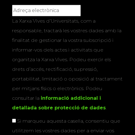
La Xarxa Vives d’Universitats, com a
responsable, tractarà les vostres dades amb la
finalitat de gestionar la vostra subscripció i
informar-vos dels actes i activitats que
organitza la Xarxa Vives. Podeu exercir els
drets d’accés, rectificació, supressió,
portabilitat, limitació o oposició al tractament
per mitjans físics o electrònics. Podeu
consultar la
informació addicional i
detallada sobre protecció de dades
.
Si marqueu aquesta casella, consentiu que
utilitzem les vostres dades per a enviar-vos