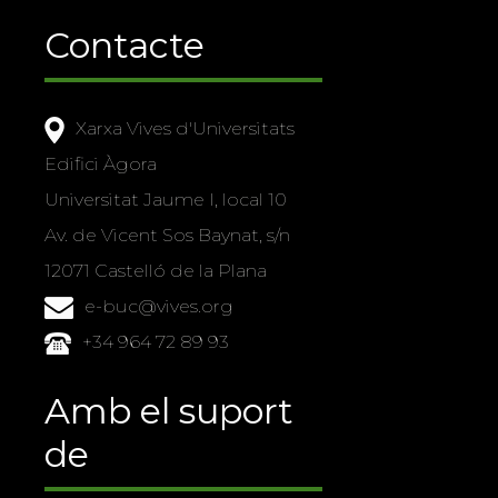
Contacte
Xarxa Vives d'Universitats
Edifici Àgora
Universitat Jaume I, local 10
Av. de Vicent Sos Baynat, s/n
12071 Castelló de la Plana
e-buc@vives.org
+34 964 72 89 93
Amb el suport
de