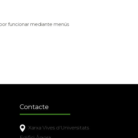
n por funcionar mediante menús
Contacte
Xarxa Vives d'Universitats
Edifici Àgora