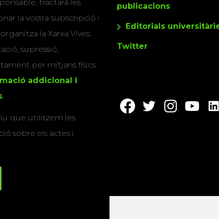
ponsable, tractarà les
publicacions
nar la vostra subscripció i
Editorials universitàri
 organitza la Xarxa Vives.
Twitter
cació, supressió,
actament per mitjans físics
rmació addicional i
s
.
u que utilitzem les
ió sobre els actes i