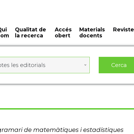
Qui
Qualitat de
Accés
Materials
Reviste
som
la recerca
obert
docents
Cerca
tes les editorials
ramari de matemàtiques i estadístiques