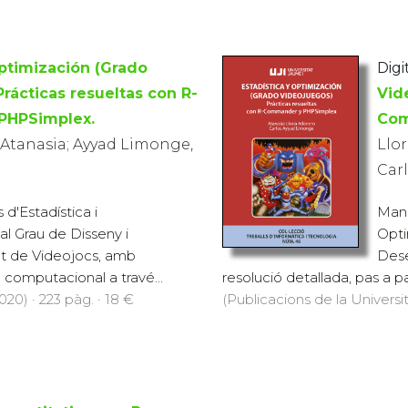
Optimización (Grado
Digit
rácticas resueltas con R-
Vid
PHPSimplex.
Com
 Atanasia; Ayyad Limonge,
Llo
Car
 d'Estadística i
Manu
al Grau de Disseny i
Opti
 de Videojocs, amb
Dese
 computacional a travé...
resolució detallada, pas a p
20) · 223 pàg. · 18 €
(Publicacions de la Universit