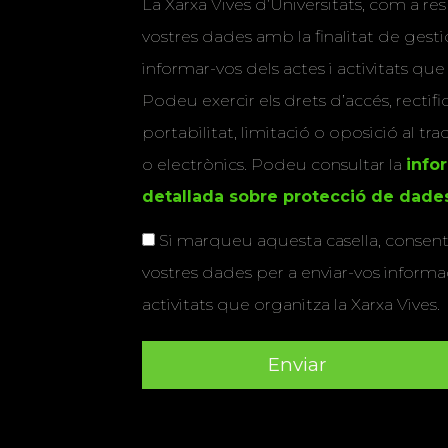
La Xarxa Vives d’Universitats, com a res
vostres dades amb la finalitat de gestio
informar-vos dels actes i activitats que
Podeu exercir els drets d’accés, rectifi
portabilitat, limitació o oposició al tr
o electrònics. Podeu consultar la
info
detallada sobre protecció de dade
Si marqueu aquesta casella, consenti
vostres dades per a enviar-vos informac
activitats que organitza la Xarxa Vives.