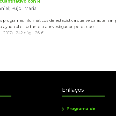
 cuantitativo con R
aniel; Pujol, Maria
s programas informáticos de estadística que se caracteriza
 ayuda al estudiante o al investigador, pero supo...
., 2017) · 242 pàg. · 26 €
Enllaços
Programa de