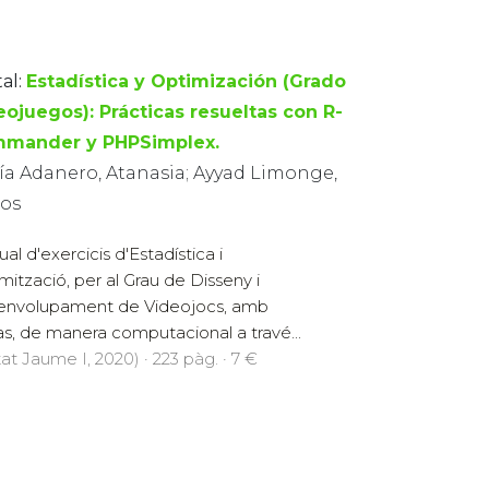
al:
Estadística y Optimización (Grado
eojuegos): Prácticas resueltas con R-
mander y PHPSimplex.
ría Adanero, Atanasia; Ayyad Limonge,
los
al d'exercicis d'Estadística i
mització, per al Grau de Disseny i
nvolupament de Videojocs, amb
as, de manera computacional a travé...
at Jaume I, 2020) · 223 pàg. · 7 €