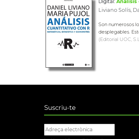
Digital:
Análisis
Liviano Solís, D
Son numerosos lo
desplegables. Esto
(Editorial UOC, S.L
Suscriu-te