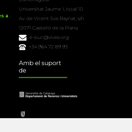
Universitat Jaume I, local 10
es a
Av. de Vicent Sos Baynat, s/n
12071 Castelló de la Plana
e-buc@vives.org
+34 964 72 89 93
Amb el suport
de