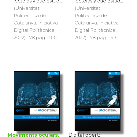
lectoras y qué estud...
lectoras y qué estud...
(Universitat
(Universitat
Politècnica de
Politècnica de
Catalunya. Iniciativa
Catalunya. Iniciativa
Digital Politècnica,
Digital Politècnica,
2022) · 78 pàg. · 9 €
2022) · 78 pàg. · 4 €
Moviments oculars,
Digital obert: