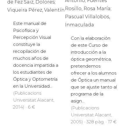
Antonio; Fuentes
de Fez Saiz, Dolores;
Rosillo, Rosa María;
Viqueira Pérez, Valentín
Pascual Villalobos,
Este manual de
Inmaculada
Psicofísica y
Percepción Visual
Con la elaboración
constituye la
de este Curso de
recopilación de
introducción a la
muchos años de
óptica geométrica,
docencia impartida a
pretendemos
los estudiantes de
ofrecer a los alumnos
Óptica y Optometría
de Óptica un manual
en la Universidad...
que se ajuste tanto al
(Publicacions
programa de la
Universitat Alacant,
asign...
2014) · 6 €
(Publicacions
Universitat Alacant,
2005) · 328 pàg. · 17 €