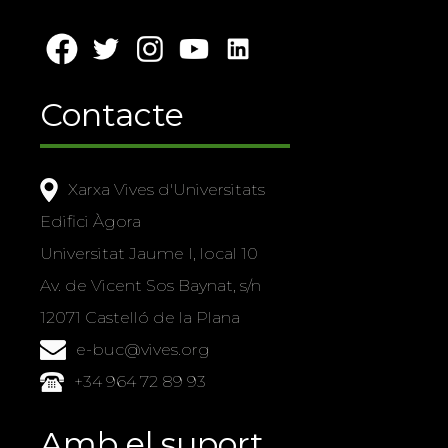
Contacte
Xarxa Vives d'Universitats
Edifici Àgora
Universitat Jaume I, local 10
Av. de Vicent Sos Baynat, s/n
12071 Castelló de la Plana
e-buc@vives.org
+34 964 72 89 93
Amb el suport