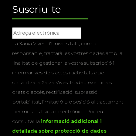
Suscriu-te
La Xarxa Vives d’Universitats, com a
responsable, tractarà les vostres dades amb la
finalitat de gestionar la vostra subscripció i
informar-vos dels actes i activitats que
organitza la Xarxa Vives. Podeu exercir els
drets d’accés, rectificació, supressió,
portabilitat, limitació o oposició al tractament
per mitjans físics o electrònics. Podeu
consultar la
informació addicional i
detallada sobre protecció de dades
.