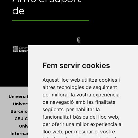
de
Fem servir cookies
Aquest lloc web utilitza cookies i
altres tecnologies de seguiment
per millorar la vostra experiència
Universitat Abat Oliba CEU
•
Universitat d'Alacant
•
de navegació amb les finalitats
Universitat d'Andorra
•
Universitat Autònoma de
següents:
per habilitar la
Barcelona
•
Universitat de Barcelona
•
Universitat
funcionalitat bàsica del lloc web
,
CEU Cardenal Herrera
•
Universitat de Girona
•
per oferir una millor experiència al
Universitat de les Illes Balears
•
Universitat
lloc web
,
per mesurar el vostre
Internacional de Catalunya
•
Universitat Jaume I
•