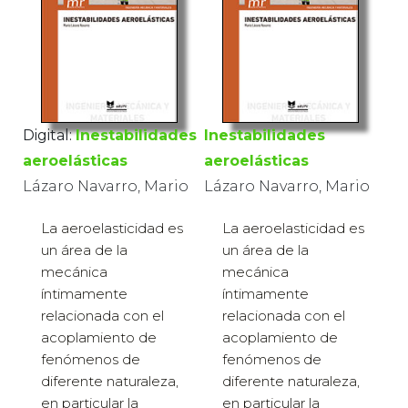
Digital:
Inestabilidades
Inestabilidades
aeroelásticas
aeroelásticas
Lázaro Navarro, Mario
Lázaro Navarro, Mario
La aeroelasticidad es
La aeroelasticidad es
un área de la
un área de la
mecánica
mecánica
íntimamente
íntimamente
relacionada con el
relacionada con el
acoplamiento de
acoplamiento de
fenómenos de
fenómenos de
diferente naturaleza,
diferente naturaleza,
en particular la
en particular la