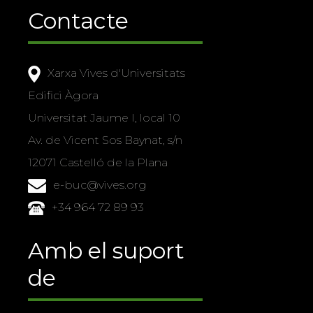
Contacte
Xarxa Vives d'Universitats
Edifici Àgora
Universitat Jaume I, local 10
Av. de Vicent Sos Baynat, s/n
12071 Castelló de la Plana
e-buc@vives.org
+34 964 72 89 93
Amb el suport
de