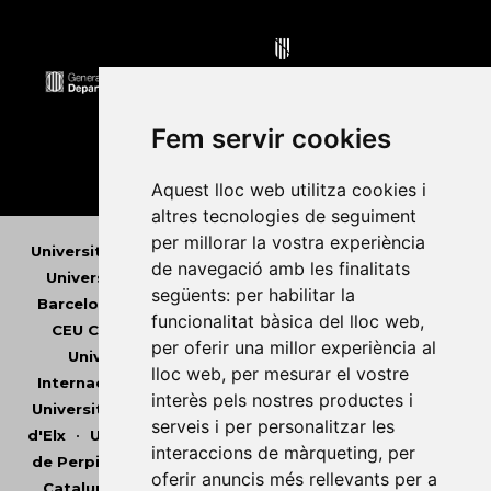
Fem servir cookies
Aquest lloc web utilitza cookies i
altres tecnologies de seguiment
per millorar la vostra experiència
Universitat Abat Oliba CEU
•
Universitat d'Alacant
•
de navegació amb les finalitats
Universitat d'Andorra
•
Universitat Autònoma de
següents:
per habilitar la
Barcelona
•
Universitat de Barcelona
•
Universitat
funcionalitat bàsica del lloc web
,
CEU Cardenal Herrera
•
Universitat de Girona
•
per oferir una millor experiència al
Universitat de les Illes Balears
•
Universitat
lloc web
,
per mesurar el vostre
Internacional de Catalunya
•
Universitat Jaume I
•
interès pels nostres productes i
Universitat de Lleida
•
Universitat Miguel Hernández
serveis i per personalitzar les
d'Elx
•
Universitat Oberta de Catalunya
•
Universitat
interaccions de màrqueting
,
per
de Perpinyà Via Domitia
•
Universitat Politècnica de
oferir anuncis més rellevants per a
Catalunya
•
Universitat Politècnica de València
•