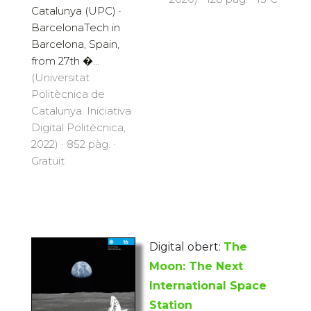
Catalunya (UPC) ·
BarcelonaTech in
Barcelona, Spain,
from 27th �...
(Universitat
Politècnica de
Catalunya. Iniciativa
Digital Politècnica,
2022) · 852 pàg. ·
Gratuït
Digital obert:
The
Moon: The Next
International Space
Station