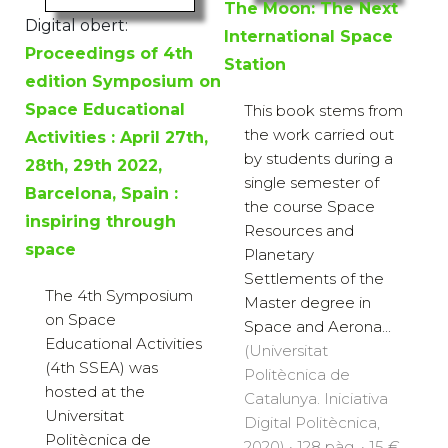
The Moon: The Next
Digital obert:
International Space
Proceedings of 4th
Station
edition Symposium on
Space Educational
This book stems from
the work carried out
Activities : April 27th,
by students during a
28th, 29th 2022,
single semester of
Barcelona, Spain :
the course Space
inspiring through
Resources and
space
Planetary
Settlements of the
The 4th Symposium
Master degree in
on Space
Space and Aerona...
Educational Activities
(Universitat
(4th SSEA) was
Politècnica de
hosted at the
Catalunya. Iniciativa
Universitat
Digital Politècnica,
Politècnica de
2020) · 128 pàg. · 15 €