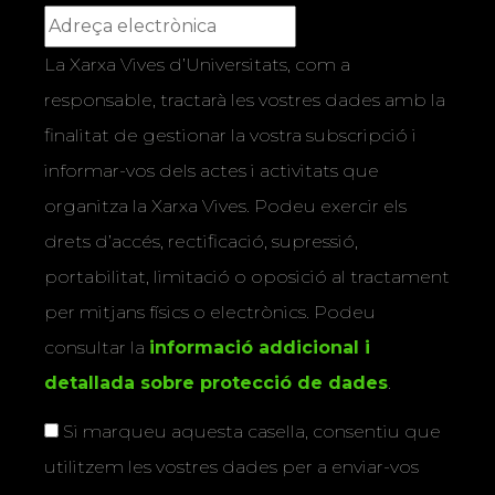
La Xarxa Vives d’Universitats, com a
responsable, tractarà les vostres dades amb la
finalitat de gestionar la vostra subscripció i
informar-vos dels actes i activitats que
organitza la Xarxa Vives. Podeu exercir els
drets d’accés, rectificació, supressió,
portabilitat, limitació o oposició al tractament
per mitjans físics o electrònics. Podeu
consultar la
informació addicional i
detallada sobre protecció de dades
.
Si marqueu aquesta casella, consentiu que
utilitzem les vostres dades per a enviar-vos