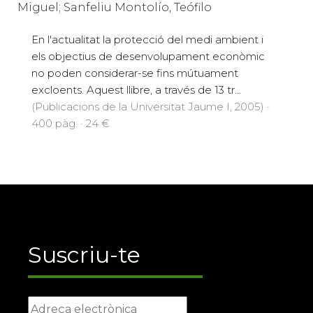
Miguel; Sanfeliu Montolío, Teófilo
En l'actualitat la protecció del medi ambient i
els objectius de desenvolupament econòmic
no poden considerar-se fins mútuament
excloents. Aquest llibre, a través de 13 tr...
(Publicacions de la Universitat Jaume I, 2005) ·
400 pàg. · 24 €
Suscriu-te