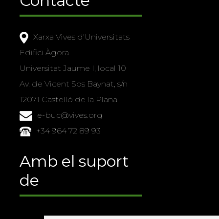
Contacte
Xarxa Vives d'Universitats
Edifici Àgora
Universitat Jaume I, local 10
Av. de Vicent Sos Baynat, s/n
12071 Castelló de la Plana
e-buc@vives.org
+34 964 72 89 93
Amb el suport
de