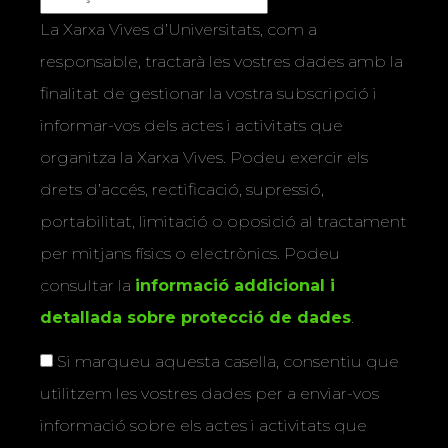
La Xarxa Vives d’Universitats, com a
responsable, tractarà les vostres dades amb la
finalitat de gestionar la vostra subscripció i
informar-vos dels actes i activitats que
organitza la Xarxa Vives. Podeu exercir els
drets d’accés, rectificació, supressió,
portabilitat, limitació o oposició al tractament
per mitjans físics o electrònics. Podeu
consultar la
informació addicional i
detallada sobre protecció de dades
.
Si marqueu aquesta casella, consentiu que
utilitzem les vostres dades per a enviar-vos
informació sobre els actes i activitats que