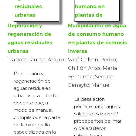
Depuración y
Manipulación de agua
regeneración de
de consumo humano
aguas residuales
en plantas de ósmosis
urbanas
inversa
Trapote Jaume, Arturo
Varó Galvañ, Pedro;
Chillón Arias, María
Depuración y
Fernanda; Segura
regeneración de
Beneyto, Manuel
aguas residuales
urbanas es un texto
La desalación
docente que, a
permite tratar aguas
modo de manual,
saladas o salobres ?
compila buena parte
procedentes del mar
de la bibliografía
o de acuíferos
especializada en la
salinos? para