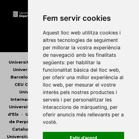
Fem servir cookies
Aquest lloc web utilitza cookies i
altres tecnologies de seguiment
per millorar la vostra experiència
de navegació amb les finalitats
següents:
per habilitar la
Universitat Abat Oliba CEU
•
Universitat d'Alacant
•
funcionalitat bàsica del lloc web
,
Universitat d'Andorra
•
Universitat Autònoma de
per oferir una millor experiència al
Barcelona
•
Universitat de Barcelona
•
Universitat
lloc web
,
per mesurar el vostre
CEU Cardenal Herrera
•
Universitat de Girona
•
interès pels nostres productes i
Universitat de les Illes Balears
•
Universitat
serveis i per personalitzar les
Internacional de Catalunya
•
Universitat Jaume I
•
interaccions de màrqueting
,
per
Universitat de Lleida
•
Universitat Miguel Hernández
oferir anuncis més rellevants per a
d'Elx
•
Universitat Oberta de Catalunya
•
Universitat
vostè
.
de Perpinyà Via Domitia
•
Universitat Politècnica de
Catalunya
•
Universitat Politècnica de València
•
Universitat Pompeu Fabra
•
Universitat Ramon Llull
•
Estic d’acord