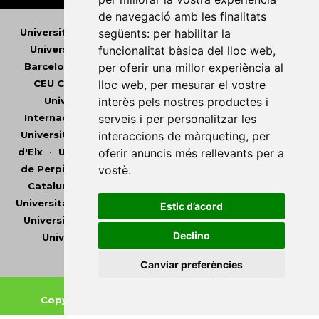
de navegació amb les finalitats
Universitat Abat Oliba CEU
•
Universitat d'Alacant
•
següents:
per habilitar la
Universitat d'Andorra
•
Universitat Autònoma de
funcionalitat bàsica del lloc web
,
Barcelona
•
Universitat de Barcelona
•
Universitat
per oferir una millor experiència al
CEU Cardenal Herrera
•
Universitat de Girona
•
lloc web
,
per mesurar el vostre
Universitat de les Illes Balears
•
Universitat
interès pels nostres productes i
Internacional de Catalunya
•
Universitat Jaume I
•
serveis i per personalitzar les
Universitat de Lleida
•
Universitat Miguel Hernández
interaccions de màrqueting
,
per
d'Elx
•
Universitat Oberta de Catalunya
•
Universitat
oferir anuncis més rellevants per a
de Perpinyà Via Domitia
•
Universitat Politècnica de
vostè
.
Catalunya
•
Universitat Politècnica de València
•
Universitat Pompeu Fabra
•
Universitat Ramon Llull
•
Estic d’acord
Universitat Rovira i Virgili
•
Universitat de Sàsser
•
Declino
Universitat de València
•
Universitat de Vic -
Universitat Central de Catalunya
Canviar preferències
Copyright © 2026
-
Xarxa Vives d'Universitats