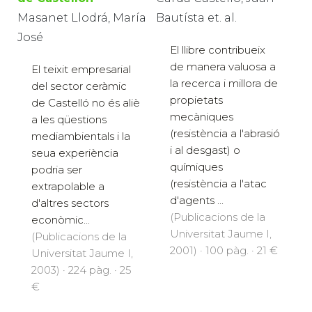
Masanet Llodrá, María
Bautísta et. al.
José
El llibre contribueix
de manera valuosa a
El teixit empresarial
la recerca i millora de
del sector ceràmic
propietats
de Castelló no és aliè
mecàniques
a les qüestions
(resistència a l'abrasió
mediambientals i la
i al desgast) o
seua experiència
químiques
podria ser
(resistència a l'atac
extrapolable a
d'agents ...
d'altres sectors
(Publicacions de la
econòmic...
Universitat Jaume I,
(Publicacions de la
2001) · 100 pàg. · 21 €
Universitat Jaume I,
2003) · 224 pàg. · 25
€