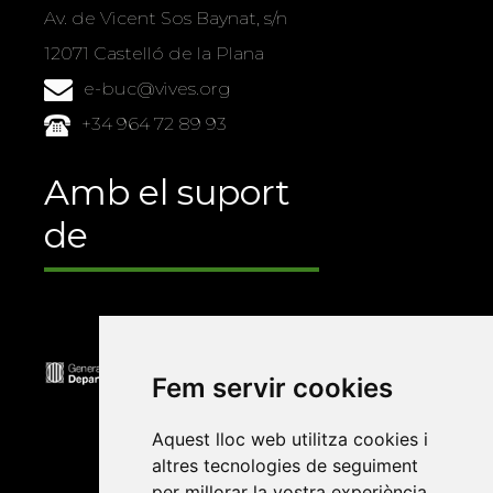
Av. de Vicent Sos Baynat, s/n
12071 Castelló de la Plana
e-buc@vives.org
+34 964 72 89 93
Amb el suport
de
Fem servir cookies
Aquest lloc web utilitza cookies i
altres tecnologies de seguiment
per millorar la vostra experiència