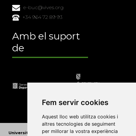
e-buc@vives.org
+34 964 72 89 93
Amb el suport
de
Fem servir cookies
Aquest lloc web utilitza cookies i
altres tecnologies de seguiment
per millorar la vostra experiència
Universitat Abat Oliba CEU
•
Universitat d'Alacant
•