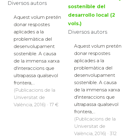
Diversos autors
sostenible del
desarrollo local (2
Aquest volum pretén
vols.)
donar respostes
aplicades a la
Diversos autors
problemàtica del
Aquest volum pretén
desenvolupament
donar respostes
sostenible. A causa
aplicades a la
de la immensa xarxa
problemàtica del
d'interaccions que
desenvolupament
ultrapassa qualsevol
sostenible. A causa
frontera,...
de la immensa xarxa
(Publicacions de la
d'interaccions que
Universitat de
ultrapassa qualsevol
València, 2016) · 17 €
frontera,...
(Publicacions de la
Universitat de
València, 2016) · 312