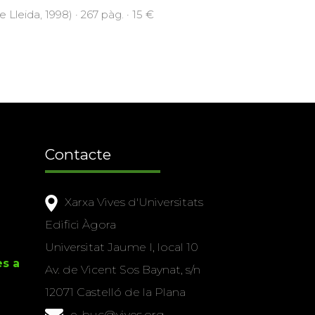
e Lleida, 1998) · 267 pàg. · 15 €
Contacte
Xarxa Vives d'Universitats
Edifici Àgora
Universitat Jaume I, local 10
es a
Av. de Vicent Sos Baynat, s/n
12071 Castelló de la Plana
e-buc@vives.org