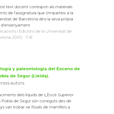
st text docent correspon als materials
nts de l'assignatura que s'imparteix a la
ersitat de Barcelona dins la seva pròpia
 d'ensenyament
licacions i Edicions de la Universitat de
elona, 2001) · 11 €
logía y paleontología del Eoceno de
obla de Segur (Lleida).
ersos autors
jaciments dels líquids de l¿Eocè Superior
a Pobla de Segur són coneguts des de
nys van trobar-se fòssils de mamífers a