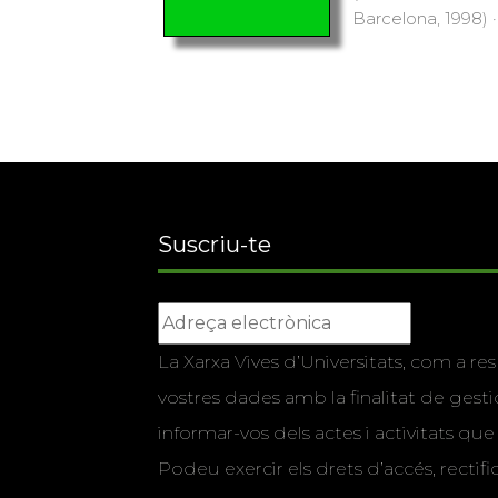
Barcelona, 1998) ·
Suscriu-te
La Xarxa Vives d’Universitats, com a res
vostres dades amb la finalitat de gestio
informar-vos dels actes i activitats que
Podeu exercir els drets d’accés, rectifi