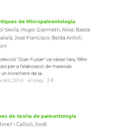
ctiques de Micropaleontologia
i Sevila, Hugo; Giannetti, Alice; Baeza
atalá, José Francisco; Belda Antolí,
oni
ol·lecció “Joan Fuster” va nàixer l'any 1994
litats per a l'elaboració de materials
n un increment de la...
cant, 2014) · 40 pàg. · 3 €
es de teoria de paleontologia
inell i Callicó, Jordi