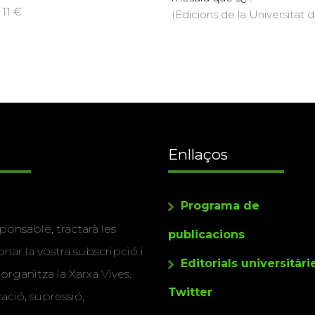
 11 €
(Edicions de la Universitat d
Enllaços
Programa de
ponsable, tractarà les
publicacions
nar la vostra subscripció i
Editorials universitàri
 organitza la Xarxa Vives.
Twitter
cació, supressió,