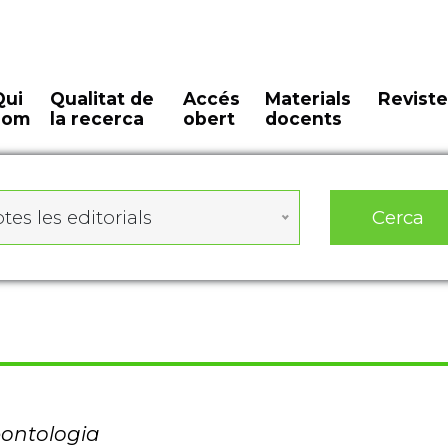
Qui
Qualitat de
Accés
Materials
Reviste
som
la recerca
obert
docents
Cerca
tes les editorials
eontologia