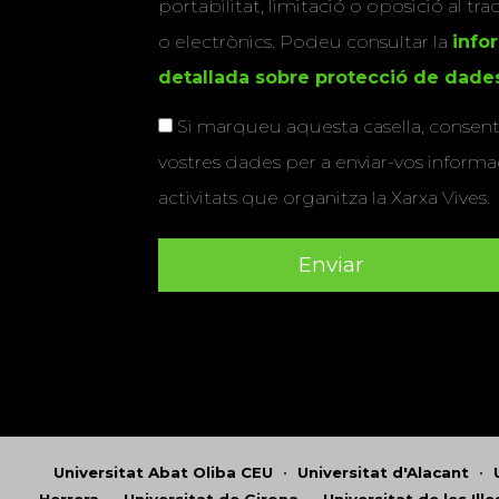
portabilitat, limitació o oposició al tr
o electrònics. Podeu consultar la
info
detallada sobre protecció de dade
Si marqueu aquesta casella, consenti
vostres dades per a enviar-vos informac
activitats que organitza la Xarxa Vives.
Universitat Abat Oliba CEU
•
Universitat d'Alacant
•