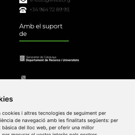
+34 964 72 89 93
Amb el suport
de
kies
a cookies i altres tecnologies de seguiment per
riència de navegació amb les finalitats següents:
per
at bàsica del lloc web
,
per oferir una millor
•
Universitat de Barcelona
•
Universitat CEU Cardenal
,
per mesurar el vostre interès pels nostres