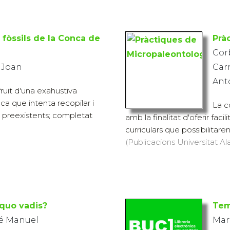
s fòssils de la Conca de
Prà
Corb
, Joan
Carr
Ant
ruit d'una exahustiva
ica que intenta recopilar i
La c
s preexistents; completat
amb la finalitat d'oferir faci
curriculars que possibilitare
(Publicacions Universitat Ala
 quo vadis?
Tem
sé Manuel
Mart