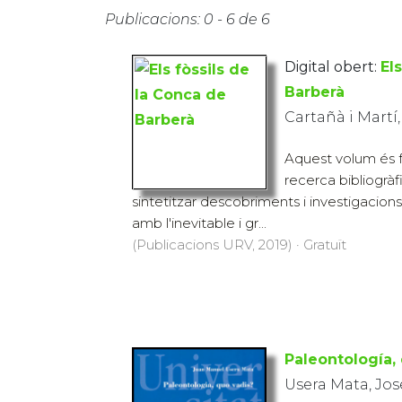
Publicacions: 0 - 6 de 6
Digital obert:
El
Barberà
Cartañà i Martí
Aquest volum és f
recerca bibliogràf
sintetitzar descobriments i investigacion
amb l'inevitable i gr...
(Publicacions URV, 2019) · Gratuït
Paleontología,
Usera Mata, Jo