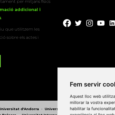
actament per mitjans físics
rmació addicional i
s
.
u que utilitzem les
ió sobre els actes i
Fem servir coo
Aquest lloc web utilitz
millorar la vostra expe
habilitar la funcionalit
Universitat d'Andorra
•
Universitat Autònoma de Barcelona
experiència al lloc web