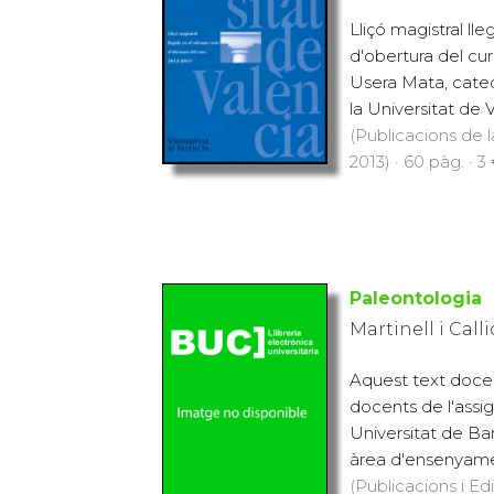
Lliçó magistral ll
d'obertura del cu
Usera Mata, cated
la Universitat de V
(Publicacions de l
2013) · 60 pàg. · 3
Paleontologia
Martinell i Calli
Aquest text docen
docents de l'assig
Universitat de Ba
àrea d'ensenyam
(Publicacions i Ed