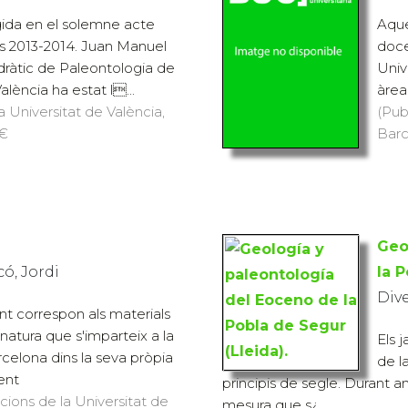
egida en el solemne acte
Aque
rs 2013-2014. Juan Manuel
doce
ràtic de Paleontologia de
Univ
alència ha estat l...
àrea
a Universitat de València,
(Pub
 €
Barc
Geo
có, Jordi
la P
Div
t correspon als materials
natura que s'imparteix a la
Els 
rcelona dins la seva pròpia
de l
ent
principis de segle. Durant a
icions de la Universitat de
mesura que s¿...