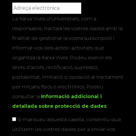
La Xarxa Vives d’Universitats, com a
responsable, tractarà les vostres dades amb la
finalitat de gestionar la vostra subscripció i
informar-vos dels actes i activitats que
organitza la Xarxa Vives. Podeu exercir els
drets d’accés, rectificació, supressió,
portabilitat, limitació o oposició al tractament
per mitjans físics o electrònics. Podeu
consultar la
informació addicional i
detallada sobre protecció de dades
.
Si marqueu aquesta casella, consentiu que
utilitzem les vostres dades per a enviar-vos