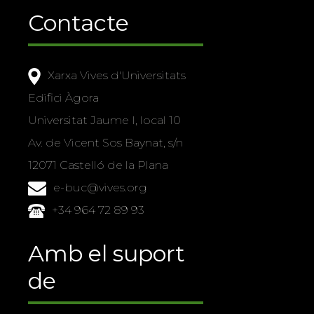
Contacte
Xarxa Vives d'Universitats
Edifici Àgora
Universitat Jaume I, local 10
Av. de Vicent Sos Baynat, s/n
12071 Castelló de la Plana
e-buc@vives.org
+34 964 72 89 93
Amb el suport
de