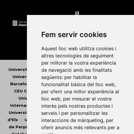
Fem servir cookies
Aquest lloc web utilitza cookies i
altres tecnologies de seguiment
per millorar la vostra experiència
Universitat Abat Oliba CEU
•
Universitat d'Alacant
•
de navegació amb les finalitats
Universitat d'Andorra
•
Universitat Autònoma de
següents:
per habilitar la
Barcelona
•
Universitat de Barcelona
•
Universitat
funcionalitat bàsica del lloc web
,
CEU Cardenal Herrera
•
Universitat de Girona
•
per oferir una millor experiència al
Universitat de les Illes Balears
•
Universitat
lloc web
,
per mesurar el vostre
Internacional de Catalunya
•
Universitat Jaume I
•
interès pels nostres productes i
Universitat de Lleida
•
Universitat Miguel Hernández
serveis i per personalitzar les
d'Elx
•
Universitat Oberta de Catalunya
•
Universitat
interaccions de màrqueting
,
per
de Perpinyà Via Domitia
•
Universitat Politècnica de
oferir anuncis més rellevants per a
Catalunya
•
Universitat Politècnica de València
•