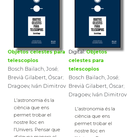
Objetos celestes para
Digital:
Objetos
telescopios
celestes para
Bosch Bailach, José;
telescopios
Brevià Gilabert, Óscar;
Bosch Bailach, José;
Dragoev, Iván Dimitrov
Brevià Gilabert, Óscar;
Dragoev, Iván Dimitrov
L'astronomia és la
ciència que ens
L'astronomia és la
permet trobar el
ciència que ens
nostre lloc en
permet trobar el
l'Univers. Pensar que
nostre lloc en
d'alguna manera el