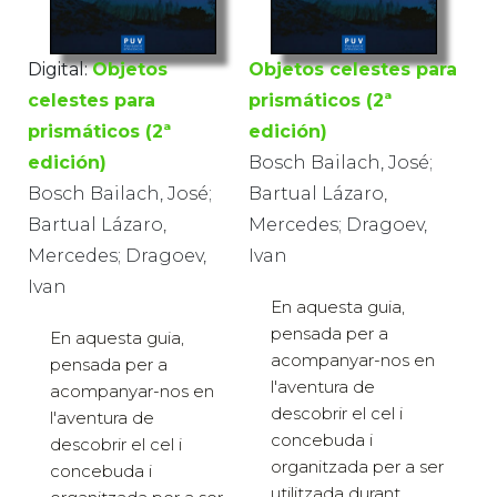
Digital:
Objetos
Objetos celestes para
celestes para
prismáticos (2ª
prismáticos (2ª
edición)
edición)
Bosch Bailach, José;
Bosch Bailach, José;
Bartual Lázaro,
Bartual Lázaro,
Mercedes; Dragoev,
Mercedes; Dragoev,
Ivan
Ivan
En aquesta guia,
pensada per a
En aquesta guia,
acompanyar-nos en
pensada per a
l'aventura de
acompanyar-nos en
descobrir el cel i
l'aventura de
concebuda i
descobrir el cel i
organitzada per a ser
concebuda i
utilitzada durant