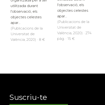
organitzada per a ser
l'observació, els
utilitzada durant
objectes celestes
l'observació, els
apar...
objectes celestes
(Publicacions de la
apar...
Universitat de
(Publicacions de la
València, 2020) · 274
Universitat de
pàg. · 15 €
València, 2020) · 8 €
Suscriu-te