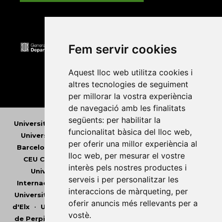
Fem servir cookies
Aquest lloc web utilitza cookies i
altres tecnologies de seguiment
per millorar la vostra experiència
de navegació amb les finalitats
següents:
per habilitar la
Universitat Abat Oliba CEU
•
Universitat d'Alacant
•
funcionalitat bàsica del lloc web
,
Universitat d'Andorra
•
Universitat Autònoma de
per oferir una millor experiència al
Barcelona
•
Universitat de Barcelona
•
Universitat
lloc web
,
per mesurar el vostre
CEU Cardenal Herrera
•
Universitat de Girona
•
interès pels nostres productes i
Universitat de les Illes Balears
•
Universitat
serveis i per personalitzar les
Internacional de Catalunya
•
Universitat Jaume I
•
interaccions de màrqueting
,
per
Universitat de Lleida
•
Universitat Miguel Hernández
oferir anuncis més rellevants per a
d'Elx
•
Universitat Oberta de Catalunya
•
Universitat
vostè
.
de Perpinyà Via Domitia
•
Universitat Politècnica de