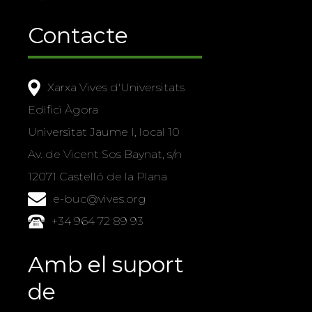
Contacte
Xarxa Vives d'Universitats
Edifici Àgora
Universitat Jaume I, local 10
Av. de Vicent Sos Baynat, s/n
12071 Castelló de la Plana
e-buc@vives.org
+34 964 72 89 93
Amb el suport
de