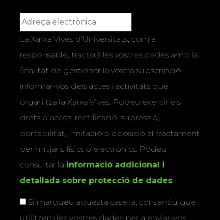
La Xarxa Vives d’Universitats, com a
responsable, tractarà les vostres dades amb la
finalitat de gestionar la vostra subscripció i
informar-vos dels actes i activitats que
organitza la Xarxa Vives. Podeu exercir els
drets d’accés, rectificació, supressió,
portabilitat, limitació o oposició al tractament
per mitjans físics o electrònics. Podeu
consultar la
informació addicional i
detallada sobre protecció de dades
.
Si marqueu aquesta casella, consentiu que
utilitzem les vostres dades per a enviar-vos