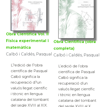
Obra Científica Vol. II
Física experimental i
Obra Científica (obra
matemàtica
completa)
Calbó i Caldés, Pasqual
Calbó i Caldés, Pasqual
L?edició de l?obra
L’edició de l’obra
científica de Pasqual
científica de Pasqual
Calbó significa la
Calbó significa la
recuperació d?un
recuperació d’un
valuós llegat científic
valuós llegat científic
i tècnic en llengua
i tècnic en llengua
catalana del tombant
catalana del tombant
del segle XVIII al XIX.
del segle XVIII al X...