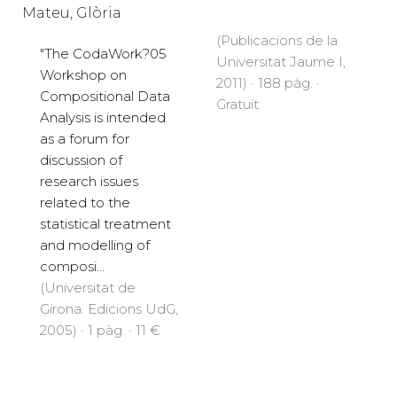
Mateu, Glòria
(Publicacions de la
"The CodaWork?05
Universitat Jaume I,
Workshop on
2011) · 188 pàg. ·
Compositional Data
Gratuït
Analysis is intended
as a forum for
discussion of
research issues
related to the
statistical treatment
and modelling of
composi...
(Universitat de
Girona. Edicions UdG,
2005) · 1 pàg. · 11 €