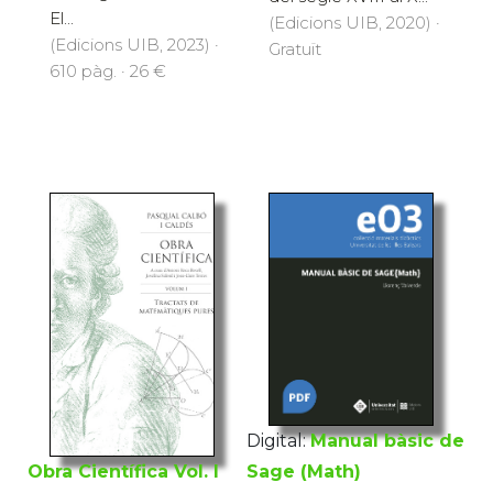
El...
(Edicions UIB, 2020) ·
(Edicions UIB, 2023) ·
Gratuït
610 pàg. · 26 €
Digital:
Manual bàsic de
Sage (Math)
Obra Científica Vol. I