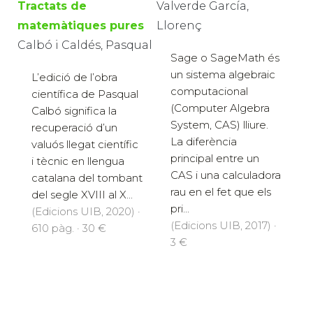
Valverde García,
Tractats de
Llorenç
matemàtiques pures
Calbó i Caldés, Pasqual
Sage o SageMath és
un sistema algebraic
L’edició de l’obra
computacional
científica de Pasqual
(Computer Algebra
Calbó significa la
System, CAS) lliure.
recuperació d’un
La diferència
valuós llegat científic
principal entre un
i tècnic en llengua
CAS i una calculadora
catalana del tombant
rau en el fet que els
del segle XVIII al X...
pri...
(Edicions UIB, 2020) ·
(Edicions UIB, 2017) ·
610 pàg. · 30 €
3 €