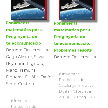
Fonaments
Fonaments
matemàtics per a
matemàtics per a
l'enginyeria de
l'enginyeria de
telecomunicació
telecomunicació.
Barrière Figueroa, Lali;
Problemes resolts
Gago Alvarez, Silvia;
Barrière Figueroa, Lali
Heymann Pignolo,
Marc; Tramuns
(Universitat
Figueras, Eulàlia; Dalfo
Politècnica de
Simó, Cristina
Catalunya. Iniciativa
Digital Politècnica,
2008) · 120 pàg. · 16 €
(Universitat
Politècnica de