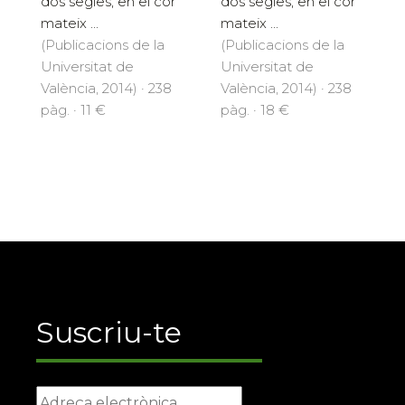
dos segles, en el cor
dos segles, en el cor
mateix ...
mateix ...
(Publicacions de la
(Publicacions de la
Universitat de
Universitat de
València, 2014) · 238
València, 2014) · 238
pàg. · 11 €
pàg. · 18 €
Suscriu-te