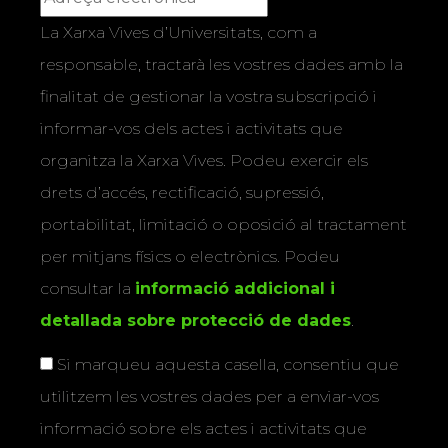
La Xarxa Vives d’Universitats, com a
responsable, tractarà les vostres dades amb la
finalitat de gestionar la vostra subscripció i
informar-vos dels actes i activitats que
organitza la Xarxa Vives. Podeu exercir els
drets d’accés, rectificació, supressió,
portabilitat, limitació o oposició al tractament
per mitjans físics o electrònics. Podeu
consultar la
informació addicional i
detallada sobre protecció de dades
.
Si marqueu aquesta casella, consentiu que
utilitzem les vostres dades per a enviar-vos
informació sobre els actes i activitats que