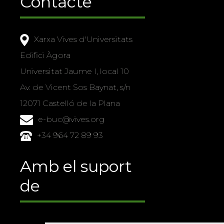
Contacte
Xarxa Vives d'Universitats
Edifici Àgora
Universitat Jaume I, local 10
Av. de Vicent Sos Baynat, s/n
12071 Castelló de la Plana
e-buc@vives.org
+34 964 72 89 93
Amb el suport
de