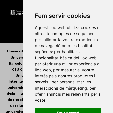
Fem servir cookies
Aquest lloc web utilitza cookies i
altres tecnologies de seguiment
per millorar la vostra experiència
de navegació amb les finalitats
Universitat Abat Oliba CEU
•
Universitat d'Alacant
•
següents:
per habilitar la
Universitat d'Andorra
•
Universitat Autònoma de
funcionalitat bàsica del lloc web
,
Barcelona
•
Universitat de Barcelona
•
Universitat
per oferir una millor experiència al
CEU Cardenal Herrera
•
Universitat de Girona
•
lloc web
,
per mesurar el vostre
Universitat de les Illes Balears
•
Universitat
interès pels nostres productes i
Internacional de Catalunya
•
Universitat Jaume I
•
serveis i per personalitzar les
Universitat de Lleida
•
Universitat Miguel Hernández
interaccions de màrqueting
,
per
d'Elx
•
Universitat Oberta de Catalunya
•
Universitat
oferir anuncis més rellevants per a
de Perpinyà Via Domitia
•
Universitat Politècnica de
vostè
.
Catalunya
•
Universitat Politècnica de València
•
Universitat Pompeu Fabra
•
Universitat Ramon Llull
•
Estic d’acord